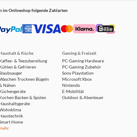
n im Onlineshop folgende Zahlarten
Haushalt & Küche
Gaming & Freizeit
Kaffee- & Teezubereitung
PC-Gaming Hardware
Kühlen & Gefrieren
PC-Gaming Zubehör
Staubsauger
Sony Playstation
Waschen Trocknen Bügeln
Microsoft Xbox
& Nähen
Nintendo
Küchengeräte
E-Mobilität
Kochen Backen & Spülen
Outdoor & Abenteuer
Haushaltsgeräte
Wohnklima
Haustechnik
Smart Home
mehr