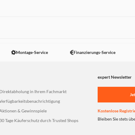
 nicht angezeigt. Um diesen Inhalt anzuzeigen aktivieren Sie bitte
Montage-Service
Finanzierungs-Service
expert Newsletter
Direktabholung in Ihrem Fachmarkt
Je
Verfügbarkeitsbenachrichtigung
Aktionen & Gewinnspiele
Kostenlose Registri
Bleiben Sie stets üb
30 Tage Käuferschutz durch Trusted Shops