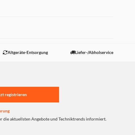
 "Marketing".
Altgeräte-Entsorgung
Liefer-/Abholservice
tzt registrieren
erung
er die aktuellsten Angebote und Techniktrends informiert.