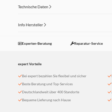
Inklusive aller benötigten Teile + Batterien
Technische Daten
Helle LED-Frontscheinwerfer
Info Hersteller
Dieser Inhalt wird aufgrund Ihrer Cookie Präferenzen
Einstellungen anpassen
Experten-Beratung
Reparatur-Service
expert Vorteile
Bei expert bezahlen Sie flexibel und sicher
Beste Beratung und Top-Services
Deutschlandweit über 400 Standorte
Bequeme Lieferung nach Hause