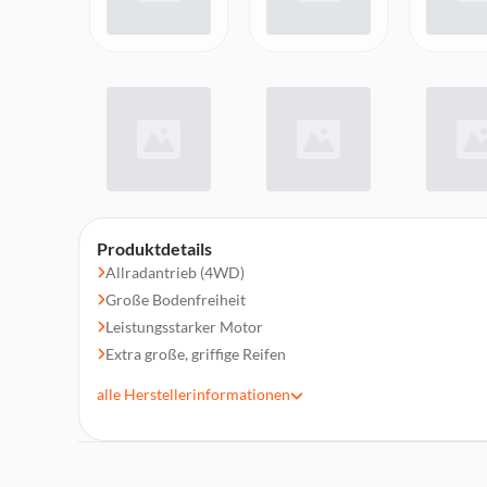
Produktdetails
Allradantrieb (4WD)
Große Bodenfreiheit
Leistungsstarker Motor
Extra große, griffige Reifen
Präzise 2,4-GHz-Funksteuerung
alle
Herstellerinformationen
Schlagzähe, robuste Karosserie
Lange Federwege & perfekt abgestimmte Stoßdämpfer
Wetter- und geländetauglich