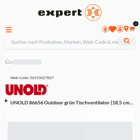
0
»
Web-Code: 36553027827
UNOLD 86656 Outdoor grün Tischventilator (18,5 cm
Durchmesser, 4 Geschwindigkeitsstufen, Akkubetrieb,
Laufzeit 3-12 Stunden, Ladezeit 3-4 Stunden, 10 Watt,
Höhe 17,2 cm, Grün)