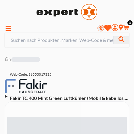
0
»
Web-Code: 36553017335
Fakir TC 400 Mint Green Luftkühler (Mobil & kabellos,
integrierter Li-Ionen-Akku, 4 Geschwindigkeitsstufen,
LED-Touch Display, extra leise mit nur 32 dB, Dual-
Befüllung von oben für Wasser oder Eis, abnehmbarer
1-Liter-Wassertank, USB-C Ladekabel (ohne Netzteil),
10 Watt DC-Motor)