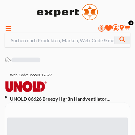
0
»
Web-Code: 36553012827
UNOLD 86626 Breezy II grün Handventilator
(Akkubetrieb, 5 Stufen, magnetischer Standfuß, USB-
Ladekabel, LED-Kontrollleuchte, Li-Ion-Akku, 4 Watt,
Höhe 20,5 cm, Grün)