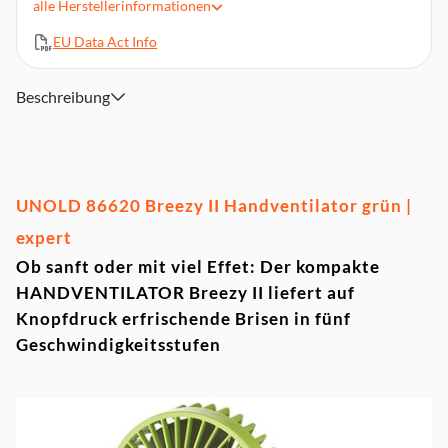
alle
Herstellerinformationen
Akkuladezeit ca. 3 Stunden
Magnetischer Standfuß mit integriertem Spiegel
EU Data Act Info
Inklusive Magnetischer Standfuß, USB-Kabel ohne
Steckernetzteil
Beschreibung
Akku: Li-Ion-Akku 2.000 mAh 3,7 V
4 Watt Leistung
Abmessungen (BxTxH): 10 x 3,8 x 20,5 cm, Gewicht 0,16 kg
UNOLD 86620 Breezy II Handventilator grün |
expert
Ob sanft oder mit viel Effet: Der kompakte
HANDVENTILATOR Breezy II liefert auf
Knopfdruck erfrischende Brisen in fünf
Geschwindigkeitsstufen