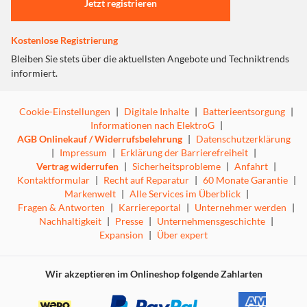
Jetzt registrieren
Akkubetriebener Handventilator
5-stufige Geschwindigkeitsregelung per Knopfdruck
Magnetischer Standfuß mit integriertem Spiegel
Kostenlose Registrierung
Akkubetrieb je nach Stufe ca. 2 - 8 Stunden
Bleiben Sie stets über die aktuellsten Angebote und Techniktrends
Akkuladezeit ca. 3 Stunden
informiert.
Inklusive USB-Ladekabel
LED-Kontrollleuchte
Leistung: 4 W
Cookie-Einstellungen
|
Digitale Inhalte
|
Batterieentsorgung
|
Ladespannung/-strom: 5 V DC/1 A
Informationen nach ElektroG
|
Akku: Li-Ion-Akku 2 Ah 3,7 V
AGB Onlinekauf / Widerrufsbelehrung
|
Datenschutzerklärung
Maße (BxTxH): ca. 10 x 3,8 x 20,5 cm
|
Impressum
|
Erklärung der Barrierefreiheit
|
Farbe: Grün
Vertrag widerrufen
|
Sicherheitsprobleme
|
Anfahrt
|
Kontaktformular
|
Recht auf Reparatur
|
60 Monate Garantie
|
Markenwelt
|
Alle Services im Überblick
|
Fragen & Antworten
|
Karriereportal
|
Unternehmer werden
|
Nachhaltigkeit
|
Presse
|
Unternehmensgeschichte
|
Expansion
|
Über expert
Wir akzeptieren im Onlineshop folgende Zahlarten