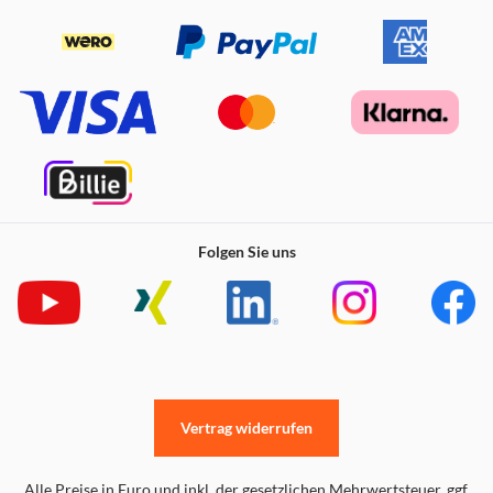
gleichzeitig die Luft effektiv befeuchtet. Dies trägt neben
einer sofortigen Erhöhung des Komforts auch zur
Reinigung der Atemwege bei und lindert Allergien,
Asthma, Bronchitis, Erkältungen und andere
Atemwegserkrankungen.
Seine wohltuenden Auswirkungen können Sie sich voll in
Räumen bis zu 25 m2 nutzen.
Folgen Sie uns
Funktions- und Designergänzung
Vertrag widerrufen
Alle Preise in Euro und inkl. der gesetzlichen Mehrwertsteuer. ggf.