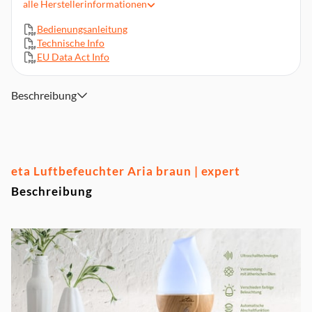
alle
Herstellerinformationen
Hilft, verstopfte Atemwege zu beseitigen
Bedienungsanleitung
Wassertankvolumen 600 ml
Technische Info
Für Räume bis 25 m2
EU Data Act Info
Betriebszeit bis zu 8 Stunden
Netzkabel 100-240 V
Beschreibung
eta Luftbefeuchter Aria braun | expert
Beschreibung