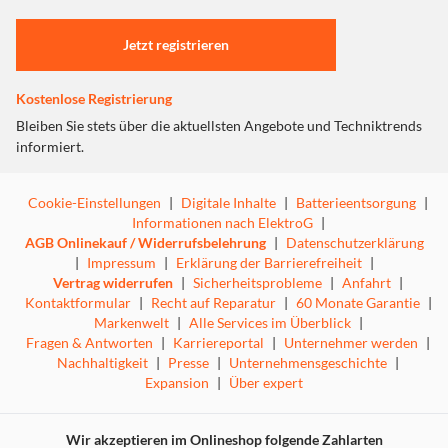
Einstellungen anpassen
Jetzt registrieren
Kostenlose Registrierung
Bleiben Sie stets über die aktuellsten Angebote und Techniktrends
informiert.
Cookie-Einstellungen
|
Digitale Inhalte
|
Batterieentsorgung
|
Informationen nach ElektroG
|
AGB Onlinekauf / Widerrufsbelehrung
|
Datenschutzerklärung
|
Impressum
|
Erklärung der Barrierefreiheit
|
Vertrag widerrufen
|
Sicherheitsprobleme
|
Anfahrt
|
Kontaktformular
|
Recht auf Reparatur
|
60 Monate Garantie
|
Markenwelt
|
Alle Services im Überblick
|
Fragen & Antworten
|
Karriereportal
|
Unternehmer werden
|
Nachhaltigkeit
|
Presse
|
Unternehmensgeschichte
|
Das Aroma Diffusor ETA Aria kombiniert sinnvoll
Expansion
|
Über expert
Auswirkungen der Aromatherapie und Luftbefeuchtung.
Mithilfe der Ultraschalltechnologie entsteht duftender
Dampf, der den Raum angenehm parfümiert und
Wir akzeptieren im Onlineshop folgende Zahlarten