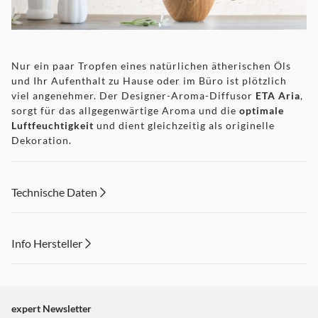
Nur ein paar Tropfen eines natürlichen ätherischen Öls
und Ihr Aufenthalt zu Hause oder im Büro ist plötzlich
viel angenehmer. Der Designer-Aroma-Diffusor
ETA Aria
,
sorgt für das allgegenwärtige Aroma und die
optimale
Luftfeuchtigkeit
und dient gleichzeitig als originelle
Dekoration.
Technische Daten
Duftender und gesunder Haushalt
Info Hersteller
Dieser Inhalt wird aufgrund Ihrer Cookie Präferenzen nicht
angezeigt. Um diesen Inhalt anzuzeigen aktivieren Sie bitte
"Marketing".
expert Newsletter