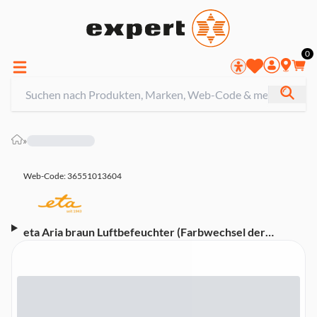
0
»
Web-Code: 36551013604
eta Aria braun Luftbefeuchter (Farbwechsel der
Beleuchtung, Mit ätherischen Ölen benutzbar,
Betriebszeit bis zu 8 Stunden)