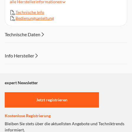
alle
Herstellerinformationen
Keramik-Heizelement
Technische Info
Digitales LED-Display, Fernbedienung inkl. Batterie
Bedienungsanleitung
Timer-Funktion 8 Stunden
Sicherheitsthermostat, Überhitzungsschutz
Technische Daten
Abmessungen (BxHxT): 33 x 49,5 x 19 cm
Info Hersteller
Dieser Inhalt wird aufgrund Ihrer Cookie Präferenzen nicht
angezeigt. Um diesen Inhalt anzuzeigen aktivieren Sie bitte
"Marketing".
expert Newsletter
Einstellungen anpassen
Jetzt registrieren
Kostenlose Registrierung
Bleiben Sie stets über die aktuellsten Angebote und Techniktrends
informiert.