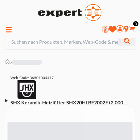
0
»
Web-Code: 36501004417
SHX Keramik-Heizlüfter SHX20HLBF2002F (2.000
Watt, 1 Leistungsstufe, für Räume bis 25 m², 3D
Feuereffekt blau, rot, gelb, Befeuchtung, 2,3 Liter
Wassertank, UV-Filter, Staubfilter, LED-Display,
Fernbedienung, Timer, Sicherheitsthermostat)