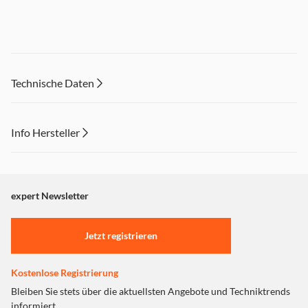
Technische Daten
Info Hersteller
Dieser Inhalt wird aufgrund Ihrer Cookie Präferenzen nicht
angezeigt. Um diesen Inhalt anzuzeigen aktivieren Sie bitte
"Marketing".
expert Newsletter
Einstellungen anpassen
Jetzt registrieren
Kostenlose Registrierung
Bleiben Sie stets über die aktuellsten Angebote und Techniktrends
informiert.