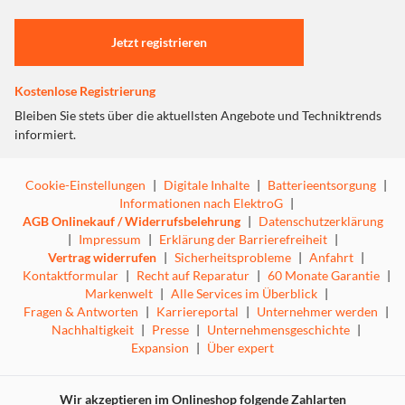
Einstellungen anpassen
Jetzt registrieren
Kostenlose Registrierung
Bleiben Sie stets über die aktuellsten Angebote und Techniktrends
informiert.
Cookie-Einstellungen
|
Digitale Inhalte
|
Batterieentsorgung
|
Informationen nach ElektroG
|
AGB Onlinekauf / Widerrufsbelehrung
|
Datenschutzerklärung
|
Impressum
|
Erklärung der Barrierefreiheit
|
Vertrag widerrufen
|
Sicherheitsprobleme
|
Anfahrt
|
Kontaktformular
|
Recht auf Reparatur
|
60 Monate Garantie
|
Markenwelt
|
Alle Services im Überblick
|
Fragen & Antworten
|
Karriereportal
|
Unternehmer werden
|
Nachhaltigkeit
|
Presse
|
Unternehmensgeschichte
|
Expansion
|
Über expert
Wir akzeptieren im Onlineshop folgende Zahlarten