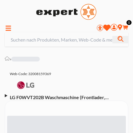
0
»
Web-Code: 32008159369
LG F0WVT202B Waschmaschine (Frontlader,
freistehend, 20 kg, B, 1.000 U/min)