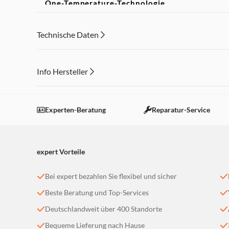
One-Temperature-Technologie
Verabschiede dich von der Verwirrung über die v
Technische Daten
trennen. Das Cordless One Temperature Dampfbüge
Stoffe mit nur einer Temperatur sicher bügeln.
Starke Leistung
Info Hersteller
Mit beeindruckenden 2.600 Watt bietet dir das Co
Dieser Inhalt wird aufgrund Ihrer Cookie Präferenzen
hartnäckigsten Knitterfalten fertig wird.
Einstellungen anpassen
Experten-Beratung
Reparatur-Service
expert Vorteile
Bei expert bezahlen Sie flexibel und sicher
Beste Beratung und Top-Services
Deutschlandweit über 400 Standorte
Bequeme Lieferung nach Hause