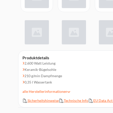
Produktdetails
2.600 Watt Leistung
Keramik-Bügelsohle
210 g/min Dampfmenge
0,35 l Wassertank
1,9 Meter Kabellänge
alle
Herstellerinformationen
Automatische Abschaltung
Sicherheitshinweise
Technische Info
EU Data Act 
Automatisches Anti-Kalk-System