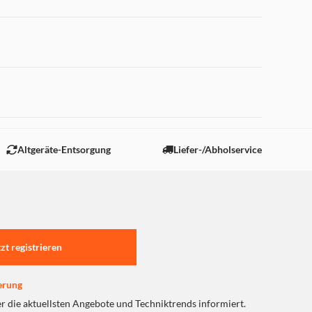
e, um Seide von Jeans zu
st also alle bügelbaren
die selbst mit
 "Marketing".
Altgeräte-Entsorgung
Liefer-/Abholservice
tzt registrieren
erung
er die aktuellsten Angebote und Techniktrends informiert.