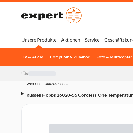
Unsere Produkte
Aktionen
Service
Geschäftskun
TV & Audio
Computer & Zubehör
Foto & Multicopter
»
Web-Code: 36620027723
Russell Hobbs 26020-56 Cordless One Temperatur
Watt, Keramik-Bügelsohle, 210 g/min, 0,35 l Wasse
Entkalkungssystem)