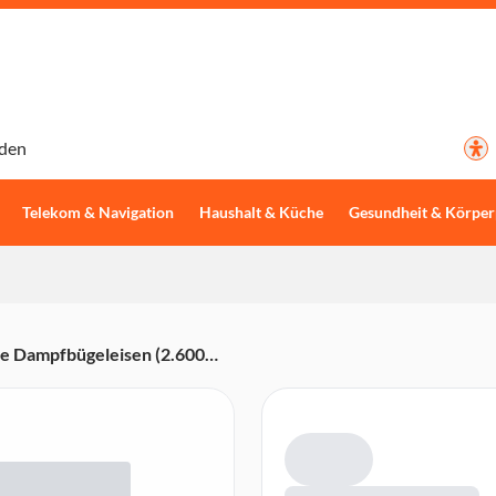
den
Telekom & Navigation
Haushalt & Küche
Gesundheit & Körper
e Dampfbügeleisen (2.600
rtank, Tropf-Stopp,