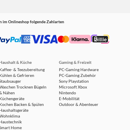
n im Onlineshop folgende Zahlarten
Haushalt & Küche
Gaming & Freizeit
Kaffee- & Teezubereitung
PC-Gaming Hardware
Kühlen & Gefrieren
PC-Gaming Zubehör
Staubsauger
Sony Playstation
Waschen Trocknen Bügeln
Microsoft Xbox
& Nähen
Nintendo
Küchengeräte
E-Mobilität
Kochen Backen & Spülen
Outdoor & Abenteuer
Haushaltsgeräte
Wohnklima
Haustechnik
Smart Home