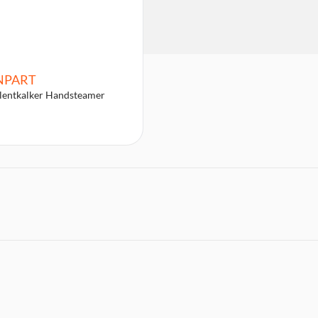
NPART
lentkalker Handsteamer