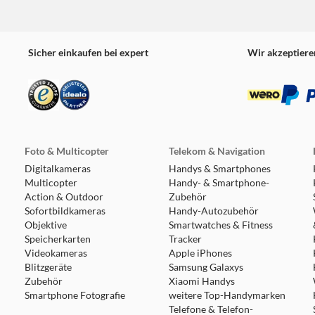
Sicher einkaufen bei expert
Wir akzeptiere
Foto & Multicopter
Telekom & Navigation
Digitalkameras
Handys & Smartphones
Multicopter
Handy- & Smartphone-
Action & Outdoor
Zubehör
Sofortbildkameras
Handy-Autozubehör
Objektive
Smartwatches & Fitness
Speicherkarten
Tracker
Videokameras
Apple iPhones
Blitzgeräte
Samsung Galaxys
Zubehör
Xiaomi Handys
Smartphone Fotografie
weitere Top-Handymarken
Telefone & Telefon-