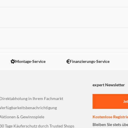
erschiedenen Temperaturen und dem Vorsortieren deiner Wäsch
leisen verfügt über die One-Temperature-Technologie, du kann
rdless One Temperature Dampfbügeleisen eine starke Leistung, 
 nicht angezeigt. Um diesen Inhalt anzuzeigen aktivieren Sie bitte
Montage-Service
Finanzierungs-Service
expert Newsletter
Direktabholung in Ihrem Fachmarkt
Je
Verfügbarkeitsbenachrichtigung
Aktionen & Gewinnspiele
Kostenlose Registri
Bleiben Sie stets üb
30 Tage Käuferschutz durch Trusted Shops