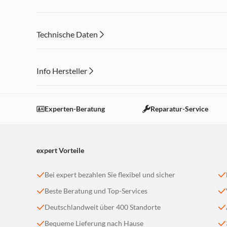
Technische Daten
Info Hersteller
Dieser Inhalt wird aufgrund Ihrer Cookie Präferenzen
Einstellungen anpassen
Experten-Beratung
Reparatur-Service
expert Vorteile
Bei expert bezahlen Sie flexibel und sicher
Beste Beratung und Top-Services
Deutschlandweit über 400 Standorte
Bequeme Lieferung nach Hause