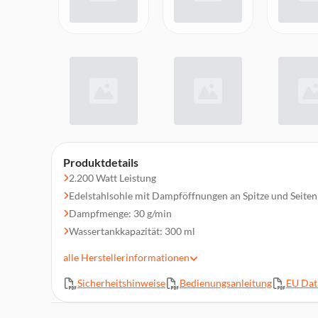
Produktdetails
2.200 Watt Leistung
Edelstahlsohle mit Dampföffnungen an Spitze und Seiten
Dampfmenge: 30 g/min
Wassertankkapazität: 300 ml
Kabellänge: 1,9 m
alle
Herstellerinformationen
Antikalksystem mit Selbstreinigungsfunktion
Sicherheitshinweise
Bedienungsanleitung
EU Dat
3 automatische Abschaltpositionen
Aufheizzeit: nur 40 Sekunden