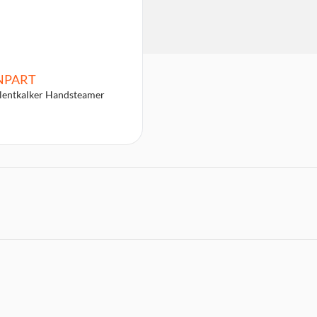
NPART
lentkalker Handsteamer