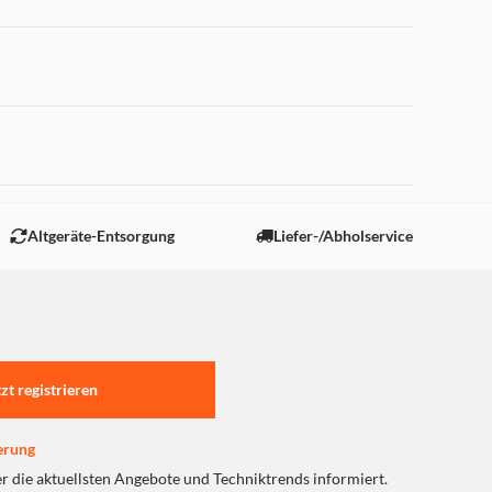
 "Marketing".
Altgeräte-Entsorgung
Liefer-/Abholservice
tzt registrieren
erung
er die aktuellsten Angebote und Techniktrends informiert.