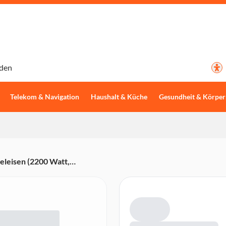
den
Telekom & Navigation
Haushalt & Küche
Gesundheit & Körper
eleisen (2200 Watt,
 1,9 m Kabel, Antikalksystem,