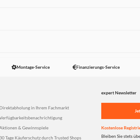
 nicht angezeigt. Um diesen Inhalt anzuzeigen aktivieren Sie bitte
Montage-Service
Finanzierungs-Service
expert Newsletter
Direktabholung in Ihrem Fachmarkt
Je
Verfügbarkeitsbenachrichtigung
Aktionen & Gewinnspiele
Kostenlose Registri
Bleiben Sie stets üb
30 Tage Käuferschutz durch Trusted Shops