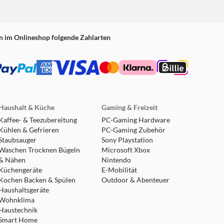
n im Onlineshop folgende Zahlarten
Haushalt & Küche
Gaming & Freizeit
Kaffee- & Teezubereitung
PC-Gaming Hardware
Kühlen & Gefrieren
PC-Gaming Zubehör
Staubsauger
Sony Playstation
Waschen Trocknen Bügeln
Microsoft Xbox
& Nähen
Nintendo
Küchengeräte
E-Mobilität
Kochen Backen & Spülen
Outdoor & Abenteuer
Haushaltsgeräte
Wohnklima
Haustechnik
Smart Home