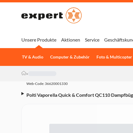
Unsere Produkte
Aktionen
Service
Geschäftskun
TV & Audio
Computer & Zubehör
Foto & Multicopter
»
Web-Code: 36620001330
Polti Vaporella Quick & Comfort QC110 Dampfbüg
Edelstahlsohle, 30 g/min Dampfmenge, 300 ml Tank,
automatische Abschaltung, 40 Sek. Aufheizzeit)