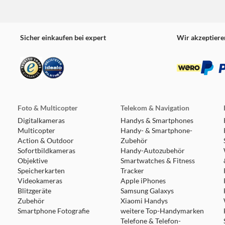
Sicher einkaufen bei expert
Wir akzeptiere
Foto & Multicopter
Telekom & Navigation
Digitalkameras
Handys & Smartphones
Multicopter
Handy- & Smartphone-
Action & Outdoor
Zubehör
Sofortbildkameras
Handy-Autozubehör
Objektive
Smartwatches & Fitness
Speicherkarten
Tracker
Videokameras
Apple iPhones
Blitzgeräte
Samsung Galaxys
Zubehör
Xiaomi Handys
Smartphone Fotografie
weitere Top-Handymarken
Telefone & Telefon-