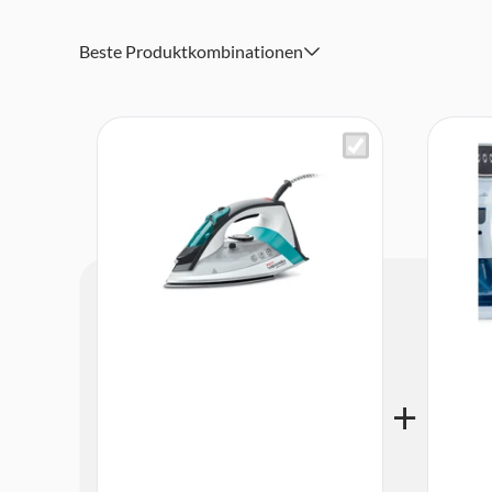
Temperatur und Dampfmenge manuell einstellbar
Komfortgriff mit Soft-Touch-Einlage
Beste Produktkombinationen