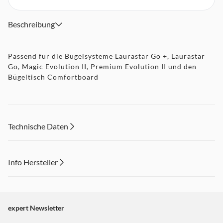
Beschreibung
Passend für die Bügelsysteme Laurastar Go +, Laurastar
Go, Magic Evolution II, Premium Evolution II und den
Bügeltisch Comfortboard
Technische Daten
Info Hersteller
Dieser Inhalt wird aufgrund Ihrer Cookie Präferenzen nicht
angezeigt. Um diesen Inhalt anzuzeigen aktivieren Sie bitte
"Marketing".
expert Newsletter
Einstellungen anpassen