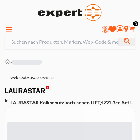
0
»
Web-Code: 36690051232
LAURASTAR Kalkschutzkartuschen LIFT/IZZI 3er Anti-
Kalk-Kartusche (Dieses Produkt ist kompatibel mit Lift,
Lift Plus, Lift Xtra und IZZI)