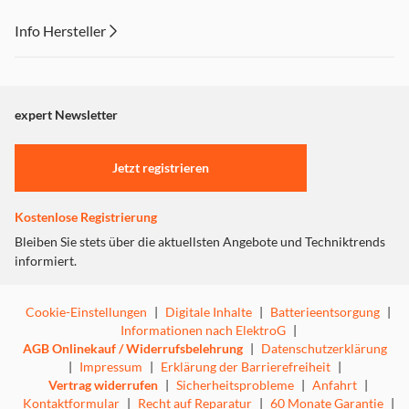
Info Hersteller
Dieser Inhalt wird aufgrund Ihrer Cookie Präferenzen nicht
angezeigt. Um diesen Inhalt anzuzeigen aktivieren Sie bitte
"Marketing".
expert Newsletter
Einstellungen anpassen
Jetzt registrieren
Kostenlose Registrierung
Bleiben Sie stets über die aktuellsten Angebote und Techniktrends
informiert.
Cookie-Einstellungen
|
Digitale Inhalte
|
Batterieentsorgung
|
Informationen nach ElektroG
|
AGB Onlinekauf / Widerrufsbelehrung
|
Datenschutzerklärung
|
Impressum
|
Erklärung der Barrierefreiheit
|
Vertrag widerrufen
|
Sicherheitsprobleme
|
Anfahrt
|
Kontaktformular
|
Recht auf Reparatur
|
60 Monate Garantie
|