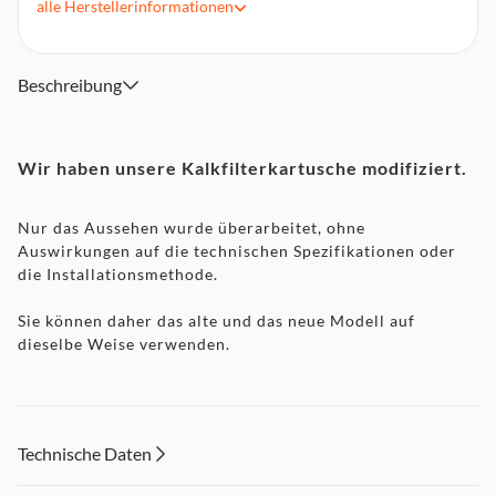
Die Salzschutzwirkung verbessert die Dampfqualität
alle
Herstellerinformationen
Durch die Rostschutzwirkung werden die Bestandteile des
Dampferzeugers instand gehalten
Die Kalkschutzkartusche muss ausgewechselt werden, wenn
Beschreibung
das rote Kontrolllämpchen Ihrer Bügelstation blinkt
Wir haben unsere Kalkfilterkartusche modifiziert.
Nur das Aussehen wurde überarbeitet, ohne
Auswirkungen auf die technischen Spezifikationen oder
die Installationsmethode.
Sie können daher das alte und das neue Modell auf
dieselbe Weise verwenden.
Technische Daten