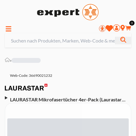
0
»
Web-Code: 36690021232
LAURASTAR Mikrofasertücher 4er-Pack (Laurastar
AURA kompatibel, 2 Soft-Tücher, 2 Tech-
Reinigungstücher, maschinenwaschbar,
wiederverwendbar)