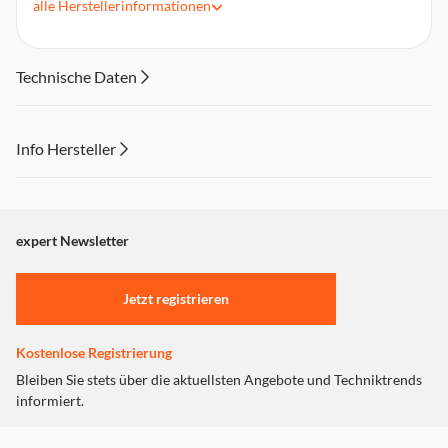
alle
Herstellerinformationen
Kompatibel mit Laurastar AURA und AURA Plus
Technische Daten
Info Hersteller
Dieser Inhalt wird aufgrund Ihrer Cookie Präferenzen nicht
angezeigt. Um diesen Inhalt anzuzeigen aktivieren Sie bitte
"Marketing".
expert Newsletter
Einstellungen anpassen
Jetzt registrieren
Kostenlose Registrierung
Bleiben Sie stets über die aktuellsten Angebote und Techniktrends
informiert.