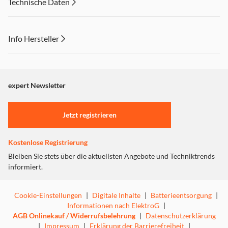
Technische Daten
Info Hersteller
Dieser Inhalt wird aufgrund Ihrer Cookie Präferenzen nicht
angezeigt. Um diesen Inhalt anzuzeigen aktivieren Sie bitte
"Marketing".
expert Newsletter
Einstellungen anpassen
Jetzt registrieren
Kostenlose Registrierung
Bleiben Sie stets über die aktuellsten Angebote und Techniktrends
informiert.
Cookie-Einstellungen
|
Digitale Inhalte
|
Batterieentsorgung
|
Informationen nach ElektroG
|
AGB Onlinekauf / Widerrufsbelehrung
|
Datenschutzerklärung
|
Impressum
|
Erklärung der Barrierefreiheit
|