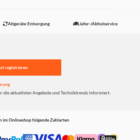
 "Marketing".
Altgeräte-Entsorgung
Liefer-/Abholservice
tzt registrieren
erung
er die aktuellsten Angebote und Techniktrends informiert.
n im Onlineshop folgende Zahlarten