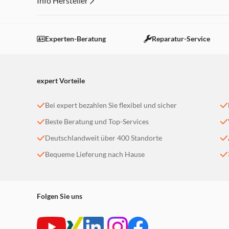
Info Hersteller
Dieser Inhalt wird aufgrund Ihrer Cookie Präferenzen
Einstellungen anpassen
Experten-Beratung
Reparatur-Service
expert Vorteile
Bei expert bezahlen Sie flexibel und sicher
Beste Beratung und Top-Services
Deutschlandweit über 400 Standorte
Bequeme Lieferung nach Hause
Folgen Sie uns