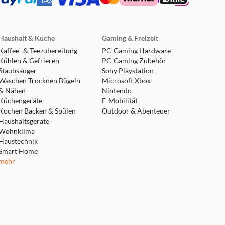
Haushalt & Küche
Gaming & Freizeit
Kaffee- & Teezubereitung
PC-Gaming Hardware
Kühlen & Gefrieren
PC-Gaming Zubehör
Staubsauger
Sony Playstation
Waschen Trocknen Bügeln
Microsoft Xbox
& Nähen
Nintendo
Küchengeräte
E-Mobilität
Kochen Backen & Spülen
Outdoor & Abenteuer
Haushaltsgeräte
Wohnklima
Haustechnik
Smart Home
mehr