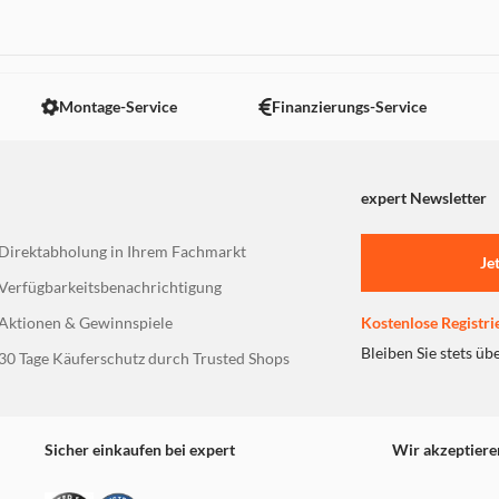
 nicht angezeigt. Um diesen Inhalt anzuzeigen aktivieren Sie bitte
Montage-Service
Finanzierungs-Service
expert Newsletter
Direktabholung in Ihrem Fachmarkt
Je
Verfügbarkeitsbenachrichtigung
Aktionen & Gewinnspiele
Kostenlose Registri
Bleiben Sie stets üb
30 Tage Käuferschutz durch Trusted Shops
Sicher einkaufen bei expert
Wir akzeptiere