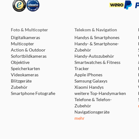
Foto & Multicopter
Telekom & Navigation
Digitalkameras
Handys & Smartphones
Multicopter
Handy- & Smartphone-
Action & Outdoor
Zubehör
Sofortbildkameras
Handy-Autozubehör
Objektive
Smartwatches & Fitness
Speicherkarten
Tracker
Videokameras
Apple iPhones
Blitzgeräte
Samsung Galaxys
Zubehör
Xiaomi Handys
Smartphone Fotografie
weitere Top-Handymarken
Telefone & Telefon-
Zubehör
Navigationsgeräte
mehr