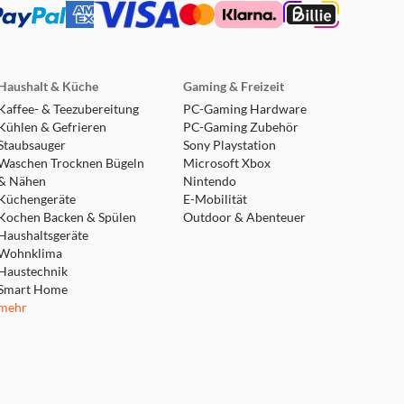
Haushalt & Küche
Gaming & Freizeit
Kaffee- & Teezubereitung
PC-Gaming Hardware
Kühlen & Gefrieren
PC-Gaming Zubehör
Staubsauger
Sony Playstation
Waschen Trocknen Bügeln
Microsoft Xbox
& Nähen
Nintendo
Küchengeräte
E-Mobilität
Kochen Backen & Spülen
Outdoor & Abenteuer
Haushaltsgeräte
Wohnklima
Haustechnik
Smart Home
mehr