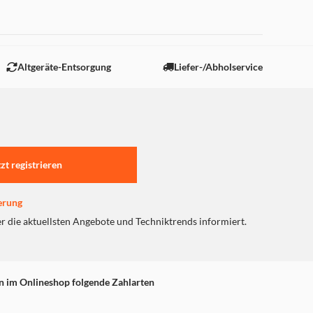
 "Marketing".
Altgeräte-Entsorgung
Liefer-/Abholservice
tzt registrieren
erung
er die aktuellsten Angebote und Techniktrends informiert.
n im Onlineshop folgende Zahlarten