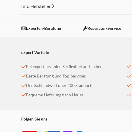
Info Hersteller
Dieser Inhalt wird aufgrund Ihrer Cookie Präferenzen
Einstellungen anpassen
Experten-Beratung
Reparatur-Service
expert Vorteile
Bei expert bezahlen Sie flexibel und sicher
Beste Beratung und Top-Services
Deutschlandweit über 400 Standorte
Bequeme Lieferung nach Hause
Folgen Sie uns