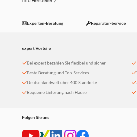
Info Hersteller
Dieser Inhalt wird aufgrund Ihrer Cookie Präferenzen
Einstellungen anpassen
Experten-Beratung
Reparatur-Service
expert Vorteile
Bei expert bezahlen Sie flexibel und sicher
Beste Beratung und Top-Services
Deutschlandweit über 400 Standorte
Bequeme Lieferung nach Hause
Folgen Sie uns