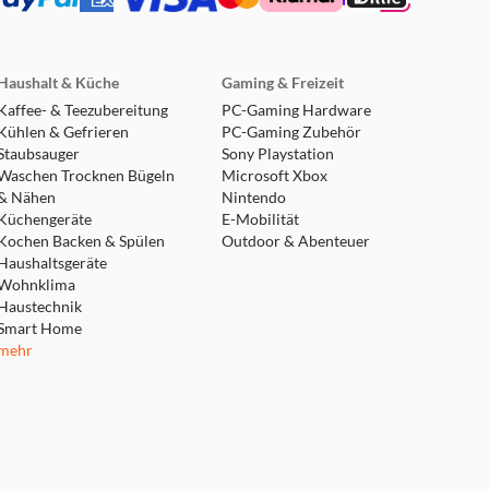
Haushalt & Küche
Gaming & Freizeit
Kaffee- & Teezubereitung
PC-Gaming Hardware
Kühlen & Gefrieren
PC-Gaming Zubehör
Staubsauger
Sony Playstation
Waschen Trocknen Bügeln
Microsoft Xbox
& Nähen
Nintendo
Küchengeräte
E-Mobilität
Kochen Backen & Spülen
Outdoor & Abenteuer
Haushaltsgeräte
Wohnklima
Haustechnik
Smart Home
mehr