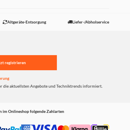
 "Marketing".
Altgeräte-Entsorgung
Liefer-/Abholservice
tzt registrieren
erung
er die aktuellsten Angebote und Techniktrends informiert.
n im Onlineshop folgende Zahlarten