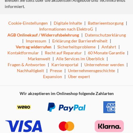
Bleiben Sie stets über die aktuellsten Angebote und Techniktrends
informiert.
Cookie-Einstellungen
|
Digitale Inhalte
|
Batterieentsorgung
|
Informationen nach ElektroG
|
AGB Onlinekauf / Widerrufsbelehrung
|
Datenschutzerklärung
|
Impressum
|
Erklärung der Barrierefreiheit
|
Vertrag widerrufen
|
Sicherheitsprobleme
|
Anfahrt
|
Kontaktformular
|
Recht auf Reparatur
|
60 Monate Garantie
|
Markenwelt
|
Alle Services im Überblick
|
Fragen & Antworten
|
Karriereportal
|
Unternehmer werden
|
Nachhaltigkeit
|
Presse
|
Unternehmensgeschichte
|
Expansion
|
Über expert
Wir akzeptieren im Onlineshop folgende Zahlarten