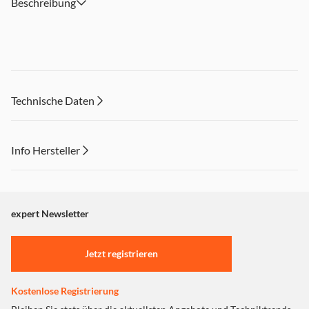
Beschreibung
Technische Daten
Info Hersteller
Dieser Inhalt wird aufgrund Ihrer Cookie Präferenzen nicht
angezeigt. Um diesen Inhalt anzuzeigen aktivieren Sie bitte
"Marketing".
expert Newsletter
Einstellungen anpassen
Jetzt registrieren
Kostenlose Registrierung