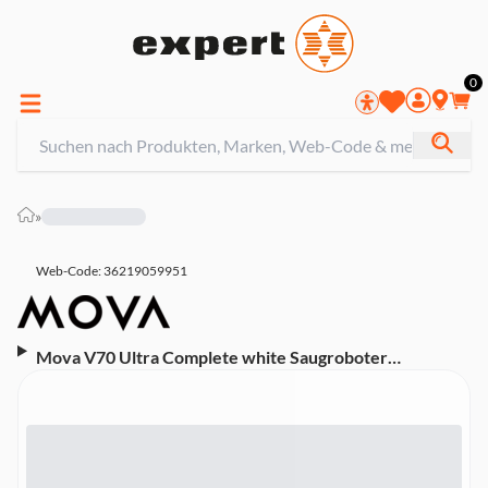
0
»
Web-Code: 36219059951
Mova V70 Ultra Complete white Saugroboter
(MaxiReachX™-Technologie, vollautomatische All-in-
One-Basisstation mit Entleeren, Nachfüllen, 100 °C -
Moppwäsche und Trocknung, StepMaster™-System 3.0,
beutelloses EcoCyclone™-System, ideal für Haushalte
mit Tieren und Kindern, KI-gestützte Navigation mit