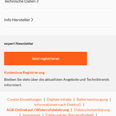
Technische Daten
Info Hersteller
Dieser Inhalt wird aufgrund Ihrer Cookie Präferenzen nicht
angezeigt. Um diesen Inhalt anzuzeigen aktivieren Sie bitte
"Marketing".
expert Newsletter
Einstellungen anpassen
Jetzt registrieren
Kostenlose Registrierung
Bleiben Sie stets über die aktuellsten Angebote und Techniktrends
informiert.
Cookie-Einstellungen
|
Digitale Inhalte
|
Batterieentsorgung
|
Informationen nach ElektroG
|
AGB Onlinekauf / Widerrufsbelehrung
|
Datenschutzerklärung
|
Impressum
|
Erklärung der Barrierefreiheit
|