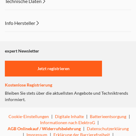
Technische Daten
Info Hersteller
Dieser Inhalt wird aufgrund Ihrer Cookie Präferenzen nicht
angezeigt. Um diesen Inhalt anzuzeigen aktivieren Sie bitte
"Marketing".
expert Newsletter
Einstellungen anpassen
Jetzt registrieren
Kostenlose Registrierung
Bleiben Sie stets über die aktuellsten Angebote und Techniktrends
informiert.
Cookie-Einstellungen
|
Digitale Inhalte
|
Batterieentsorgung
|
Informationen nach ElektroG
|
AGB Onlinekauf / Widerrufsbelehrung
|
Datenschutzerklärung
|
Impressum
|
Erklärung der Barrierefreiheit
|