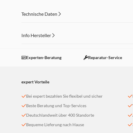
Mit universeller Abdeckplatte und praktischem Aufputz
Aufputz- oder Unterputzdose
Technische Daten
Mit farbcodierter LSA-Schneidklemmtechnik, für eine s
45° abgewinkelte Netzwerkbuchsen für eine beschädigu
Info Hersteller
Dieser Inhalt wird aufgrund Ihrer Cookie Präferenzen
Einstellungen anpassen
Experten-Beratung
Reparatur-Service
expert Vorteile
Bei expert bezahlen Sie flexibel und sicher
Beste Beratung und Top-Services
Deutschlandweit über 400 Standorte
Bequeme Lieferung nach Hause