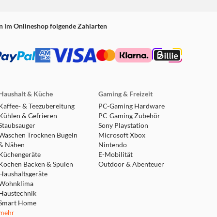
n im Onlineshop folgende Zahlarten
Haushalt & Küche
Gaming & Freizeit
Kaffee- & Teezubereitung
PC-Gaming Hardware
Kühlen & Gefrieren
PC-Gaming Zubehör
Staubsauger
Sony Playstation
Waschen Trocknen Bügeln
Microsoft Xbox
& Nähen
Nintendo
Küchengeräte
E-Mobilität
Kochen Backen & Spülen
Outdoor & Abenteuer
Haushaltsgeräte
Wohnklima
Haustechnik
Smart Home
mehr