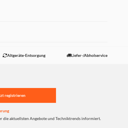
 "Marketing".
Altgeräte-Entsorgung
Liefer-/Abholservice
tzt registrieren
erung
er die aktuellsten Angebote und Techniktrends informiert.