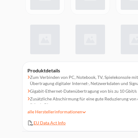
Produktdetails
Zum Verbinden von PC, Notebook, TV, Spielekonsole mit 
Übertragung digitaler Internet-, Netzwerkdaten und Sign
Gigabit-Ethernet-Datenübertragung von bis zu 10 Gbit/s
Zusätzliche Abschirmung für eine gute Reduzierung von
Störeinflüssen
alle
Herstellerinformationen
Hochwertige Materialien und Verarbeitung gewährleisten
Übertragungsqualität
EU Data Act Info
Optimiert für unkonfektionierte Rollenware, Verlege- und
flexiblem, mehrdrähtigem oder starrem Innenleiter