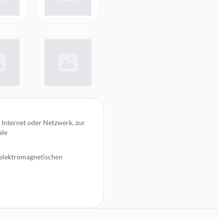
Internet oder Netzwerk, zur
ale
 elektromagnetischen
 eine exzellente
 Installationskabel mit