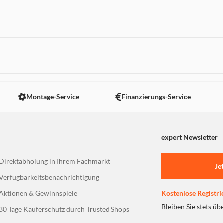
gehäuse, zur Verwendung als
chnelle und einfache Montage
ngsfreie Kabelführung
 nicht angezeigt. Um diesen Inhalt anzuzeigen aktivieren Sie bitte
Montage-Service
Finanzierungs-Service
expert Newsletter
Direktabholung in Ihrem Fachmarkt
Je
Verfügbarkeitsbenachrichtigung
Aktionen & Gewinnspiele
Kostenlose Registri
Bleiben Sie stets üb
30 Tage Käuferschutz durch Trusted Shops