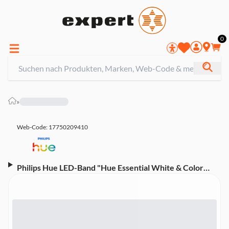
0
»
Web-Code: 17750209410
Philips Hue LED-Band "Hue Essential White & Color
Ambiance", Neon, 5 m (00189326)