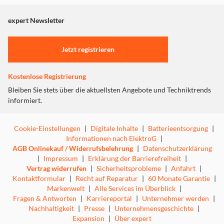
angezeigt. Um diesen Inhalt anzuzeigen aktivieren Sie bitte
"Marketing".
expert Newsletter
Einstellungen anpassen
Jetzt registrieren
Kostenlose Registrierung
Bleiben Sie stets über die aktuellsten Angebote und Techniktrends
informiert.
Cookie-Einstellungen
|
Digitale Inhalte
|
Batterieentsorgung
|
Informationen nach ElektroG
|
AGB Onlinekauf / Widerrufsbelehrung
|
Datenschutzerklärung
|
Impressum
|
Erklärung der Barrierefreiheit
|
Vertrag widerrufen
|
Sicherheitsprobleme
|
Anfahrt
|
Kontaktformular
|
Recht auf Reparatur
|
60 Monate Garantie
|
Markenwelt
|
Alle Services im Überblick
|
Fragen & Antworten
|
Karriereportal
|
Unternehmer werden
|
Nachhaltigkeit
|
Presse
|
Unternehmensgeschichte
|
Expansion
|
Über expert