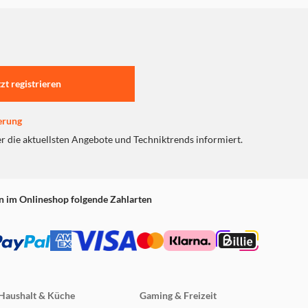
Geräten auf verschiedenen
ukten.
tzt registrieren
 Plattform beschränkt zu
erung
er die aktuellsten Angebote und Techniktrends informiert.
ner einzigen Plattform, um
n im Onlineshop folgende Zahlarten
ertifizierten Geräten im
Haushalt & Küche
Gaming & Freizeit