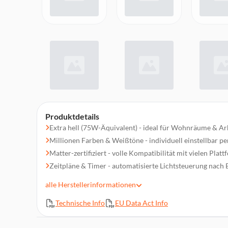
Produktdetails
Extra hell (75W-Äquivalent) - ideal für Wohnräume & Ar
Millionen Farben & Weißtöne - individuell einstellbar p
Matter-zertifiziert - volle Kompatibilität mit vielen Plat
Zeitpläne & Timer - automatisierte Lichtsteuerung nach 
Sprachsteuerung über Alexa, Google Assistant & Siri
alle
Herstellerinformationen
App-Steuerung & Abwesenheitsmodus - Licht von überall
Technische Info
EU Data Act Info
Energieverbrauch live überwachen - direkt in der Tapo-
Kein Hub nötig - verbindet sich direkt mit deinem WLAN