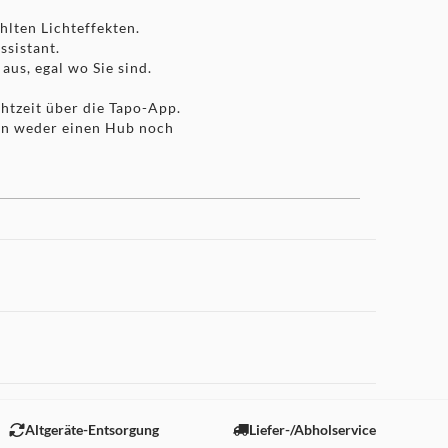
hlten Lichteffekten.
ssistant.
aus, egal wo Sie sind.
htzeit über die Tapo-App.
gen weder einen Hub noch
bglühbirnen. Es kann Ihren
tigt.
 "Marketing".
Altgeräte-Entsorgung
Liefer-/Abholservice