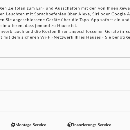
igen Zeitplan zum Ein- und Ausschalten mit den von Ihnen gewä
nten Leuchten mit Sprachbefehlen über Alexa, Siri oder Google A
en Sie angeschlossene Geräte über die Tapo-App sofort ein und 
simulieren, dass jemand zu Hause ist.
mverbrauch und die Kosten Ihrer angeschlossenen Geräte in Ec
ekt mit dem sicheren Wi-Fi-Netzwerk Ihres Hauses - Sie benöti
s Licht, das heller ist als die meisten Standard-800-Lumen-Far
 jeden Raum in Ihrem Zuhause, der eine hellere Beleuchtung benö
 nicht angezeigt. Um diesen Inhalt anzuzeigen aktivieren Sie bitte
Montage-Service
Finanzierungs-Service