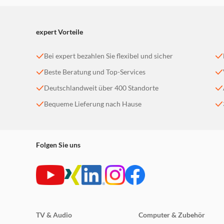
Matter Kennenlernen
expert Vorteile
Matter ist ein branchenübergreifender Konnektivi
Smart-Home-Plattformen ermöglicht. Entfesseln Si
Rundum-Kompatibilität
Bei expert bezahlen Sie flexibel und sicher
Beste Beratung und Top-Services
Integrieren Sie Ihr Tapo Matter-Gerät nahtlos in
sein.*
Deutschlandweit über 400 Standorte
*Erfordert ein Hub Ihrer gewählten Drittanbieterp
Bequeme Lieferung nach Hause
Multi-Admin
Steuern Sie Ihre Tapo Matter-Geräte über mehrere 
Ihr Gerät mit Ihrer Familie zu teilen.
Folgen Sie uns
Zuverlässig & Sicher
Durch die Verwendung bewährter Verschlüsselungs
lokalen Netzwerk (LAN), was zu geringerer Latenz 
TV & Audio
Computer & Zubehör