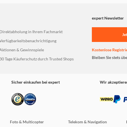
expert Newsletter
tätsstandard, der eine nahtlose Kommunikation zwischen IoT-
e das volle Potenzial Ihres Smart Homes mit Tapo Matter-Prod
Direktabholung in Ihrem Fachmarkt
Je
Verfügbarkeitsbenachrichtigung
 Ihr gewähltes Smart-Home-Ökosystem, ohne auf eine bestimmte
Aktionen & Gewinnspiele
Kostenlose Registri
lattform.
Bleiben Sie stets üb
30 Tage Käuferschutz durch Trusted Shops
Plattformen gleichzeitig oder über verschiedene Konten auf ei
Sicher einkaufen bei expert
Wir akzeptiere
algorithmen kommunizieren Tapo Matter-Geräte mit anderen z
und erhöhter Sicherheit führt.
Foto & Multicopter
Telekom & Navigation