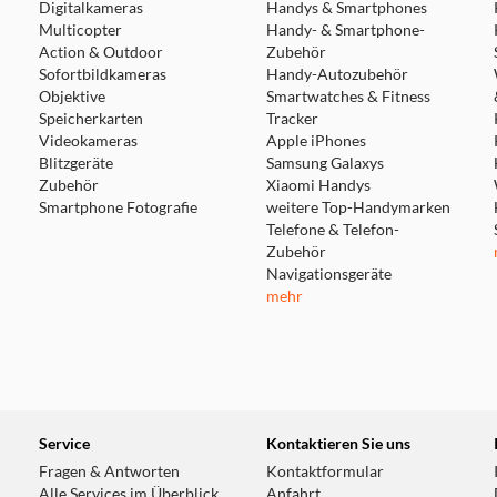
Digitalkameras
Handys & Smartphones
Multicopter
Handy- & Smartphone-
Action & Outdoor
Zubehör
Sofortbildkameras
Handy-Autozubehör
Objektive
Smartwatches & Fitness
Speicherkarten
Tracker
-Timer, um Lichter bei Ihrer eingestellten Helligkeit ein- oder
Videokameras
Apple iPhones
chen es den Lichtern, sich automatisch nach Ihrer Zeitzone z
Blitzgeräte
Samsung Galaxys
Zubehör
Xiaomi Handys
Smartphone Fotografie
weitere Top-Handymarken
Telefone & Telefon-
Zubehör
Navigationsgeräte
chtige Beleuchtung
mehr
rliche Licht von Sonnenaufgang bis Sonnenuntergang an, ideal 
ichtige Innenbeleuchtung.
Service
Kontaktieren Sie uns
Fragen & Antworten
Kontaktformular
Alle Services im Überblick
Anfahrt