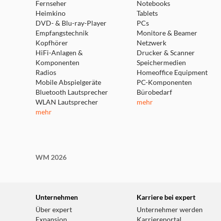
Fernseher
Notebooks
Verwalten Sie Ihr Leben Einfach
Heimkino
Tablets
DVD- & Blu-ray-Player
PCs
Empfangstechnik
Monitore & Beamer
Zeitplan & Timer
Kopfhörer
Netzwerk
HiFi-Anlagen &
Drucker & Scanner
Erstellen Sie regelmäßige Zeitpläne und Countdown
Komponenten
Speichermedien
Radios
Sonnenaufgangs- und Sonnenuntergangsmodi ermögli
Homeoffice Equipment
Mobile Abspielgeräte
PC-Komponenten
Bluetooth Lautsprecher
Bürobedarf
WLAN Lautsprecher
mehr
mehr
Erstellen Sie Automatisch die Ri
WM 2026
Automatisches Weiß
Passt die Farbtemperatur automatisch an das natü
sanftes morgendliches Aufwachen und genau die r
Unternehmen
Karriere bei expert
Über expert
Unternehmer werden
Expansion
Karriereportal