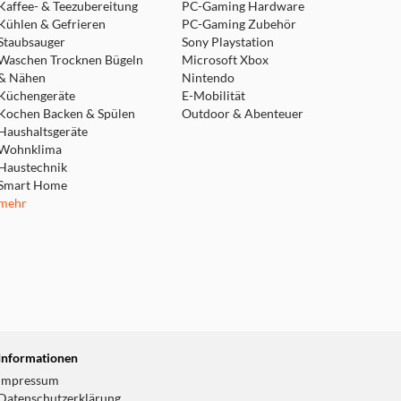
Kaffee- & Teezubereitung
PC-Gaming Hardware
Kühlen & Gefrieren
PC-Gaming Zubehör
Staubsauger
Sony Playstation
Waschen Trocknen Bügeln
Microsoft Xbox
& Nähen
Nintendo
Küchengeräte
E-Mobilität
 auszuschalten.
Kochen Backen & Spülen
Outdoor & Abenteuer
u aktivieren.
Haushaltsgeräte
Wohnklima
Haustechnik
Smart Home
mehr
für erholsamen Schlaf,
Informationen
Impressum
Datenschutzerklärung