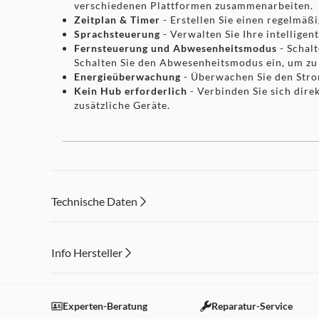
verschiedenen Plattformen zusammenarbeiten.
Zeitplan & Timer
- Erstellen Sie einen regelmäß
Sprachsteuerung
- Verwalten Sie Ihre intellige
Fernsteuerung und Abwesenheitsmodus
- Schalt
Schalten Sie den Abwesenheitsmodus ein, um zu 
Energieüberwachung
- Überwachen Sie den Stro
Kein Hub erforderlich
- Verbinden Sie sich dir
zusätzliche Geräte.
Extra Helle 1055-Lumen Lampe
Technische Daten
Tapo L535E liefert 1055 Lumen klares, hochwertige
Alltag oder Aktivitäten erhellen und ist ideal für
Info Hersteller
Dieser Inhalt wird aufgrund Ihrer Cookie Präferenzen
Einstellungen anpassen
Experten-Beratung
Reparatur-Service