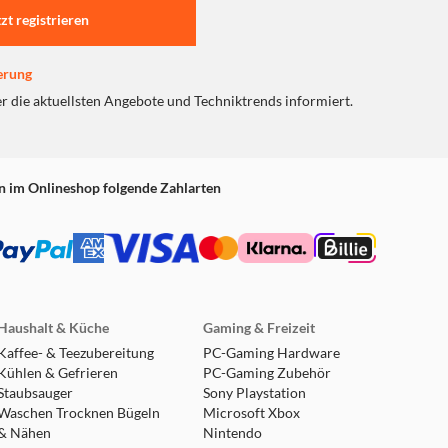
tzt registrieren
erung
er die aktuellsten Angebote und Techniktrends informiert.
n im Onlineshop folgende Zahlarten
Haushalt & Küche
Gaming & Freizeit
Kaffee- & Teezubereitung
PC-Gaming Hardware
Kühlen & Gefrieren
PC-Gaming Zubehör
Staubsauger
Sony Playstation
Waschen Trocknen Bügeln
Microsoft Xbox
& Nähen
Nintendo