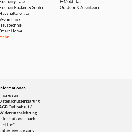
Küchengeräte
E-Mobilität
Kochen Backen & Spülen
Outdoor & Abenteuer
Haushaltsgeräte
Wohnklima
Haustechnik
Smart Home
mehr
Informationen
Impressum
Datenschutzerklärung
AGB Onlinekauf /
Widerrufsbelehrung
Informationen nach
ElektroG
Batterieentsorgung