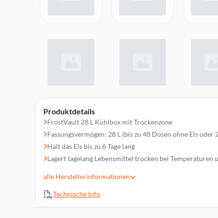
Produktdetails
FrostVault 28 L Kühlbox mit Trockenzone
Fassungsvermögen: 28 L (bis zu 48 Dosen ohne Eis oder 2
Hält das Eis bis zu 6 Tage lang
Lagert tagelang Lebensmittel trocken bei Temperaturen 
Leicht zu transportieren mit robusten geformten Trageg
alle
Herstellerinformationen
und Schubladenriegel
Gewicht: 9,2 kg
Technische Info
Produkt Größe - HxBxT:48 x 43.3 x 61 cm