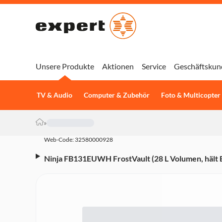
Unsere Produkte
Aktionen
Service
Geschäftskun
TV & Audio
Computer & Zubehör
Foto & Multicopter
»
Web-Code: 32580000928
Ninja FB131EUWH FrostVault (28 L Volumen, hält Ei
Trockenlagerung, abschließbarer Deckel, mit Tr