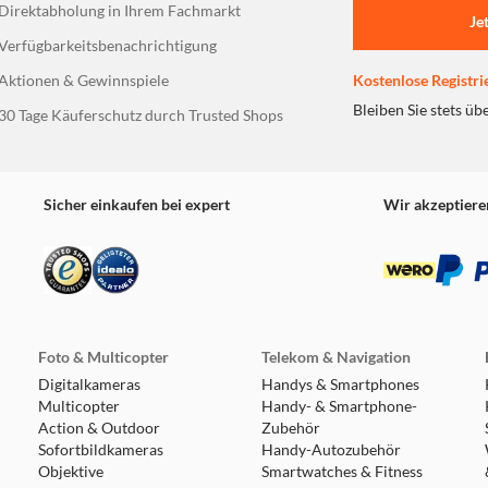
trapazierfähigen
Direktabholung in Ihrem Fachmarkt
Je
ng. Langlebige,
Verfügbarkeitsbenachrichtigung
d die Befestigung im
Aktionen & Gewinnspiele
Kostenlose Registri
Bleiben Sie stets üb
30 Tage Käuferschutz durch Trusted Shops
gelegenheit - perfekt
rtübertragungen und
Sicher einkaufen bei expert
Wir akzeptiere
ießbaren Deckel-
chluss können Sie
mit einer Hand.
Foto & Multicopter
Telekom & Navigation
Digitalkameras
Handys & Smartphones
mperatur werden
Multicopter
Handy- & Smartphone-
s Eis benötigt, um
Action & Outdoor
Zubehör
urden unter
Sofortbildkameras
Handy-Autozubehör
e tatsächliche
Objektive
Smartwatches & Fitness