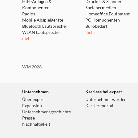
Leistung kann aufgrund externer Faktoren und der
HiFi-Anlagen &
Drucker & Scanner
Komponenten
Speichermedien
Radios
Homeoffice Equipment
Mobile Abspielgeräte
PC-Komponenten
Bluetooth Lautsprecher
Bürobedarf
WLAN Lautsprecher
mehr
mehr
WM 2026
Unternehmen
Karriere bei expert
Über expert
Unternehmer werden
Expansion
Karriereportal
Unternehmensgeschichte
Presse
Nachhaltigkeit