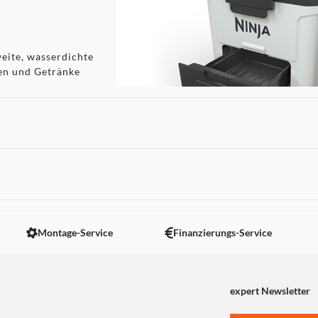
weite, wasserdichte
sen und Getränke
e Outdoor-
icknicks,
 nicht angezeigt. Um diesen Inhalt anzuzeigen aktivieren Sie bitte
Montage-Service
Finanzierungs-Service
 mit Eis.
 von Bier oder Wein
expert Newsletter