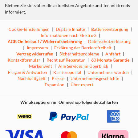
Bleiben Sie stets über die aktuellsten Angebote und Techniktrends
informiert.
Cookie-Einstellungen
|
Digitale Inhalte
|
Batterieentsorgung
|
Informationen nach ElektroG
|
AGB Onlinekauf / Widerrufsbelehrung
|
Datenschutzerklärung
|
Impressum
|
Erklärung der Barrierefreiheit
|
Vertrag widerrufen
|
Sicherheitsprobleme
|
Anfahrt
|
Kontaktformular
|
Recht auf Reparatur
|
60 Monate Garantie
|
Markenwelt
|
Alle Services im Überblick
|
Fragen & Antworten
|
Karriereportal
|
Unternehmer werden
|
Nachhaltigkeit
|
Presse
|
Unternehmensgeschichte
|
Expansion
|
Über expert
Wir akzeptieren im Onlineshop folgende Zahlarten