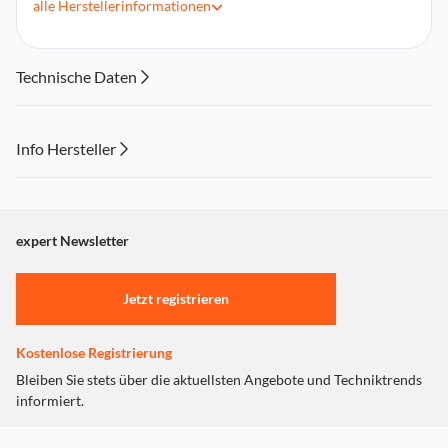
alle
Herstellerinformationen
Material: Kunststoff
Passend für SWTNes 4285
Abmessungen (HxBxT): 3,8 x 20 x 31,8 cm
Technische Daten
Info Hersteller
Dieser Inhalt wird aufgrund Ihrer Cookie Präferenzen nicht
angezeigt. Um diesen Inhalt anzuzeigen aktivieren Sie bitte
"Marketing".
expert Newsletter
Einstellungen anpassen
Jetzt registrieren
Kostenlose Registrierung
Bleiben Sie stets über die aktuellsten Angebote und Techniktrends
informiert.