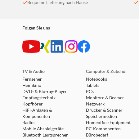
Bequeme Lieferung nach Hause
IRe 4021
IRe 4100
IRe 4101
IRd 4121
Folgen Sie uns
IRd 4151
IRd 4120
IRd 4150
ECBN 6256
UIK 1510
SUIGN 1554
UIK 1514
TV & Audio
Computer & Zubehör
SUIG 1514
Fernseher
Notebooks
IRc 3950
Heimkino
Tablets
IFNe 3924
DVD- & Blu-ray-Player
PCs
IFNd 3954
Empfangstechnik
Monitore & Beamer
SIFNd 4155
Kopfhörer
Netzwerk
IFNc 3553
HiFi-Anlagen &
Drucker & Scanner
IFe 3904
Komponenten
Speichermedien
IFSe 3904
Radios
Homeoffice Equipment
Mobile Abspielgeräte
PC-Komponenten
Bluetooth Lautsprecher
Bürobedarf