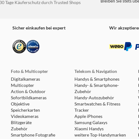
Bleiben Sie stets üb
30 Tage Käuferschutz durch Trusted Shops
Sicher einkaufen bei expert
Wir akzeptiere
Foto & Multicopter
Telekom & Navigation
Digitalkameras
Handys & Smartphones
Multicopter
Handy- & Smartphone-
Action & Outdoor
Zubehör
Sofortbildkameras
Handy-Autozubehör
Objektive
Smartwatches & Fitness
Speicherkarten
Tracker
Videokameras
Apple iPhones
Blitzgeräte
Samsung Galaxys
Zubehör
Xiaomi Handys
Smartphone Fotografie
weitere Top-Handymarken