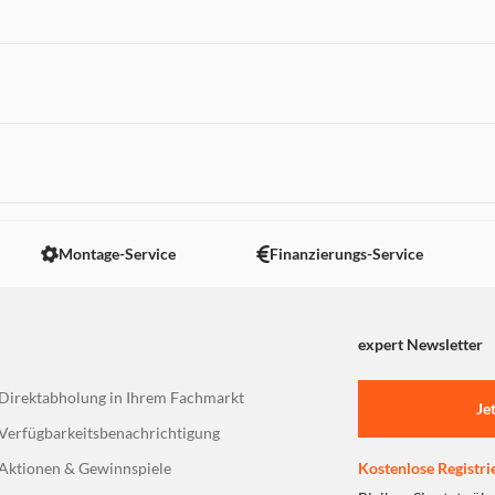
 nicht angezeigt. Um diesen Inhalt anzuzeigen aktivieren Sie bitte
Montage-Service
Finanzierungs-Service
expert Newsletter
Direktabholung in Ihrem Fachmarkt
Je
Verfügbarkeitsbenachrichtigung
Aktionen & Gewinnspiele
Kostenlose Registri