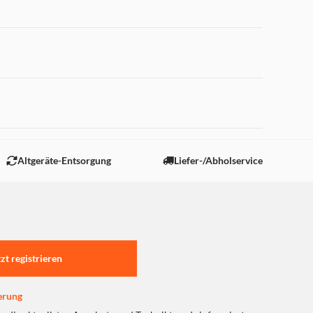
 "Marketing".
Altgeräte-Entsorgung
Liefer-/Abholservice
tzt registrieren
erung