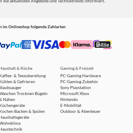
er die aktuellsten Angebote und Techniktrends informiert.
n im Onlineshop folgende Zahlarten
Haushalt & Küche
Gaming & Freizeit
Kaffee- & Teezubereitung
PC-Gaming Hardware
Kühlen & Gefrieren
PC-Gaming Zubehör
Staubsauger
Sony Playstation
Waschen Trocknen Bügeln
Microsoft Xbox
& Nähen
Nintendo
Küchengeräte
E-Mobilität
Kochen Backen & Spülen
Outdoor & Abenteuer
Haushaltsgeräte
Wohnklima
Haustechnik