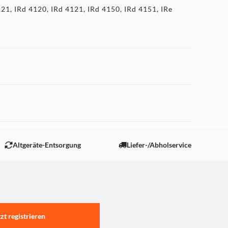
1, IRd 4120, IRd 4121, IRd 4150, IRd 4151, IRe
 "Marketing".
Altgeräte-Entsorgung
Liefer-/Abholservice
tzt registrieren