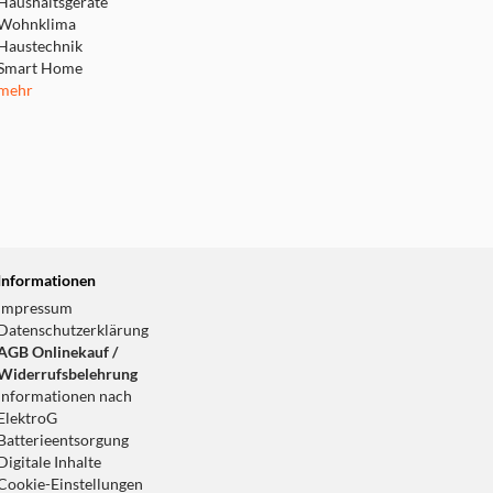
Haushaltsgeräte
Wohnklima
Haustechnik
Smart Home
mehr
Informationen
Impressum
Datenschutzerklärung
AGB Onlinekauf /
Widerrufsbelehrung
Informationen nach
ElektroG
Batterieentsorgung
Digitale Inhalte
Cookie-Einstellungen