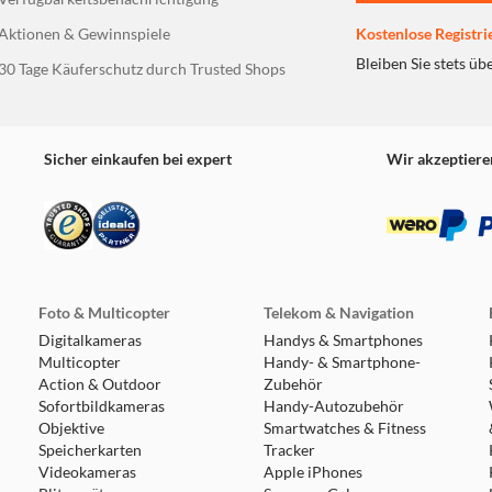
Aktionen & Gewinnspiele
Kostenlose Registri
Bleiben Sie stets üb
30 Tage Käuferschutz durch Trusted Shops
Sicher einkaufen bei expert
Wir akzeptiere
Foto & Multicopter
Telekom & Navigation
Digitalkameras
Handys & Smartphones
Multicopter
Handy- & Smartphone-
Action & Outdoor
Zubehör
Sofortbildkameras
Handy-Autozubehör
Objektive
Smartwatches & Fitness
Speicherkarten
Tracker
Videokameras
Apple iPhones