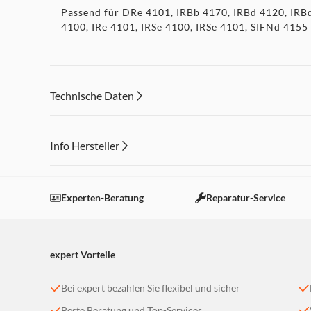
Passend für DRe 4101, IRBb 4170, IRBd 4120, IRBd
4100, IRe 4101, IRSe 4100, IRSe 4101, SIFNd 4155
Technische Daten
Info Hersteller
Dieser Inhalt wird aufgrund Ihrer Cookie Präferenzen
Einstellungen anpassen
Experten-Beratung
Reparatur-Service
expert Vorteile
Bei expert bezahlen Sie flexibel und sicher
Beste Beratung und Top-Services