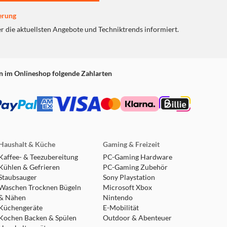
erung
er die aktuellsten Angebote und Techniktrends informiert.
n im Onlineshop folgende Zahlarten
Haushalt & Küche
Gaming & Freizeit
Kaffee- & Teezubereitung
PC-Gaming Hardware
Kühlen & Gefrieren
PC-Gaming Zubehör
Staubsauger
Sony Playstation
Waschen Trocknen Bügeln
Microsoft Xbox
& Nähen
Nintendo
Küchengeräte
E-Mobilität
Kochen Backen & Spülen
Outdoor & Abenteuer