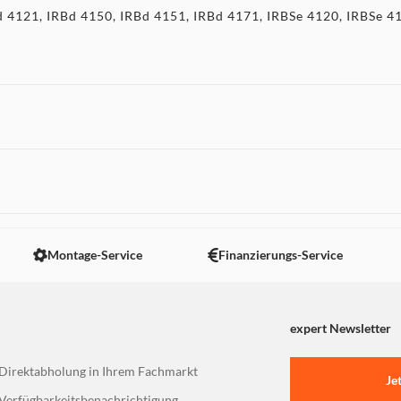
 4121, IRBd 4150, IRBd 4151, IRBd 4171, IRBSe 4120, IRBSe 412
 nicht angezeigt. Um diesen Inhalt anzuzeigen aktivieren Sie bitte
Montage-Service
Finanzierungs-Service
expert Newsletter
Direktabholung in Ihrem Fachmarkt
Je
Verfügbarkeitsbenachrichtigung