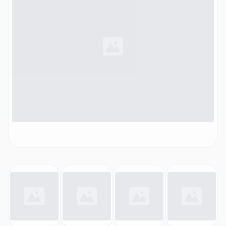
nachrüstbar, Abmessungen (HxBxT): 185,5 x 59,7 x 67,5
cm, weiß)