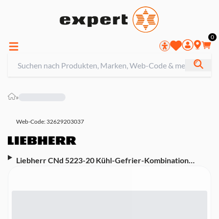
0
»
Web-Code: 32629203037
Liebherr CNd 5223-20 Kühl-Gefrier-Kombination
(Energieeffizienzklasse D, 201 kWh/Jahr, NoFrost,
VarioSpace, EasyTwist-Ice, Nutzinhalt
Kühlen/Gefrieren 227/103 Liter, Flaschenbord,
EasyFresh, Duo-Cooling, 3 FrostSafe-Schubfächer im
Gefrierteil, Touch-Display, SmartDeviceBox