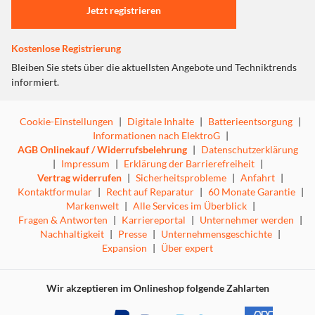
Nutze den Stauraum optimal mit intelligenten,
Jetzt registrieren
übersichtlichen Lösungen, die deine Lebensmittel länger
frisch halten.
Kostenlose Registrierung
Bleiben Sie stets über die aktuellsten Angebote und Techniktrends
informiert.
Weinregal
Cookie-Einstellungen
|
Digitale Inhalte
|
Batterieentsorgung
|
Informationen nach ElektroG
|
AGB Onlinekauf / Widerrufsbelehrung
|
Datenschutzerklärung
Nutze deinen Platz optimal – für Wein und mehr.
|
Impressum
|
Erklärung der Barrierefreiheit
|
Vertrag widerrufen
|
Sicherheitsprobleme
|
Anfahrt
|
Ein Regal für Flaschen und Alltagsgegenstände – praktisch
Kontaktformular
|
Recht auf Reparatur
|
60 Monate Garantie
|
organisiert, ohne Platzverlust.
Markenwelt
|
Alle Services im Überblick
|
Fragen & Antworten
|
Karriereportal
|
Unternehmer werden
|
Nachhaltigkeit
|
Presse
|
Unternehmensgeschichte
|
Expansion
|
Über expert
Einschiebbarer Boden
Wir akzeptieren im Onlineshop folgende Zahlarten