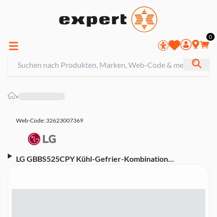
0
»
Web-Code: 32623007369
LG GBBS525CPY Kühl-Gefrier-Kombination
(Freistehend, EEK C, 375 l Nutzinhalt, Display, 3
Gefrierschubladen, ThinQ® (WLAN), 59,7 cm Breite,
203 cm Höhe, Silber)