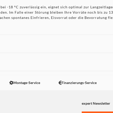
bei -18 °C zuverlässig ein, eignet sich optimal zur Langzeitla
den. Im Falle einer Störung bleiben Ihre Vorräte noch bis zu 1
achen spontanes Einfrieren, Eisvorrat oder die Bevorratung fl
von 142,6 × 54,5 × 55,5 cm – damit findet es mühelos auch in 
licher Energieverbrauch von etwa 137 kWh machen die Kühl-Gef
äuschpegels von nur 40 dB arbeitet sie angenehm leise.
e Details und zuverlässige Kältetechnik – mit der Exquisit Kü
halt ganz einfach umzusetzen. Dieses Modell hält, was es versp
 nicht angezeigt. Um diesen Inhalt anzuzeigen aktivieren Sie bitte
ng und komfortable Bedienung – genau das, was im Alltag zählt.
Montage-Service
Finanzierungs-Service
expert Newsletter