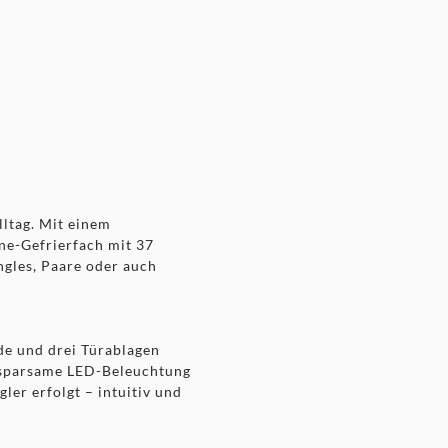
ltag. Mit einem
rne-Gefrierfach mit 37
ngles, Paare oder auch
de und drei Türablagen
e, sparsame LED-Beleuchtung
ler erfolgt – intuitiv und