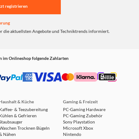
tzt registrieren
erung
er die aktuellsten Angebote und Techniktrends informiert.
n im Onlineshop folgende Zahlarten
Haushalt & Küche
Gaming & Freizeit
Kaffee- & Teezubereitung
PC-Gaming Hardware
Kühlen & Gefrieren
PC-Gaming Zubehör
Staubsauger
Sony Playstation
Waschen Trocknen Bügeln
Microsoft Xbox
& Nähen
Nintendo