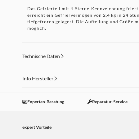
Das Gefrierteil mit 4-Sterne-Kennzeichnung friert 
erreicht ein Gefriervermögen von 2,4 kg in 24 Stun
tiefgefroren gelagert. Die Aufteilung und Größe m
möglich.
Das Gerät punktet mit seiner kompakten Bauweise 
Platz. Die Energieeffizienzklasse D und ein jähr
Technische Daten
einer vernünftigen Wahl im Alltag. Dank eines Ger
Info Hersteller
Setzen Sie auf praktische Ausstattung, durchdacht
KGC270-45-040D weiss ist frische Vielfalt im Haus
Dieser Inhalt wird aufgrund Ihrer Cookie Präferenzen
und Gefrierleistung, übersichtliche Innenaufteilu
Einstellungen anpassen
Experten-Beratung
Reparatur-Service
expert Vorteile