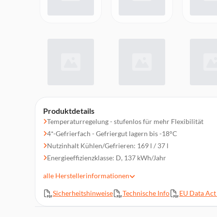
Produktdetails
Temperaturregelung - stufenlos für mehr Flexibilität
4*-Gefrierfach - Gefriergut lagern bis -18°C
Nutzinhalt Kühlen/Gefrieren: 169 l / 37 l
Energieeffizienzklasse: D, 137 kWh/Jahr
Türanschlag wechselbar - passend für jede Küche
alle
Herstellerinformationen
4/3 Abstellflächen, 2 Gefrierschubladen, 1 Frische-/Ge
Sicherheitshinweise
Technische Info
EU Data Act 
Glasablagen - flexibel verstellbar für individuelle Lageru
Thermostat-Beleuchtung