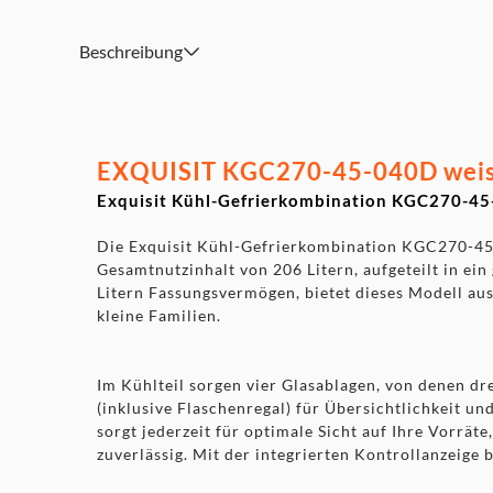
Abmessungen (HxBxT): ca. 142,6 x 54,5 x 55,5 cm, Gewich
Beschreibung
EXQUISIT KGC270-45-040D weiss
Exquisit Kühl-Gefrierkombination KGC270-45
Die Exquisit Kühl-Gefrierkombination KGC270-45-0
Gesamtnutzinhalt von 206 Litern, aufgeteilt in ei
Litern Fassungsvermögen, bietet dieses Modell aus
kleine Familien.
Im Kühlteil sorgen vier Glasablagen, von denen d
(inklusive Flaschenregal) für Übersichtlichkeit u
sorgt jederzeit für optimale Sicht auf Ihre Vorrät
zuverlässig. Mit der integrierten Kontrollanzeige 