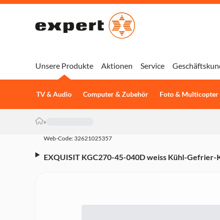
Unsere Produkte
Aktionen
Service
Geschäftskun
TV & Audio
Computer & Zubehör
Foto & Multicopter
»
Web-Code: 32621025357
EXQUISIT KGC270-45-040D weiss Kühl-Gefrier-Ko
D, 206 l Nutzinhalt, 2 Gefrierschubladen, 54,5 cm 