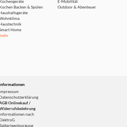
Küchengeräte
E-Mobilität
Kochen Backen & Spülen
Outdoor & Abenteuer
Haushaltsgeräte
Wohnklima
Haustechnik
Smart Home
mehr
Informationen
Impressum
Datenschutzerklärung
AGB Onlinekauf /
Widerrufsbelehrung
Informationen nach
ElektroG
Batterieentsorgung