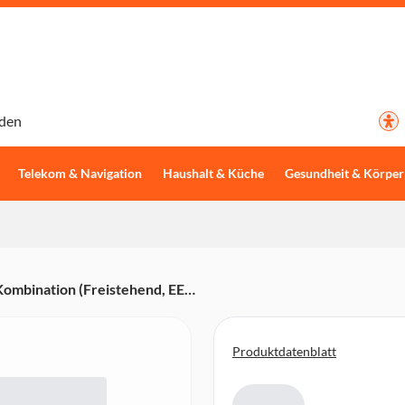
den
Telekom & Navigation
Haushalt & Küche
Gesundheit & Körper
mbination (Freistehend, EEK
Breite, 142,6 cm Höhe)
Produktdatenblatt