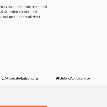
gerung von Lebensmitteln und
3,5 Stunden sicher und
exibel und unkompliziert
kleineren Küchen einen
rierkombination zudem zu
hl-Gefrierkombination
richt: verlässliche Kühl-
 "Marketing".
Altgeräte-Entsorgung
Liefer-/Abholservice