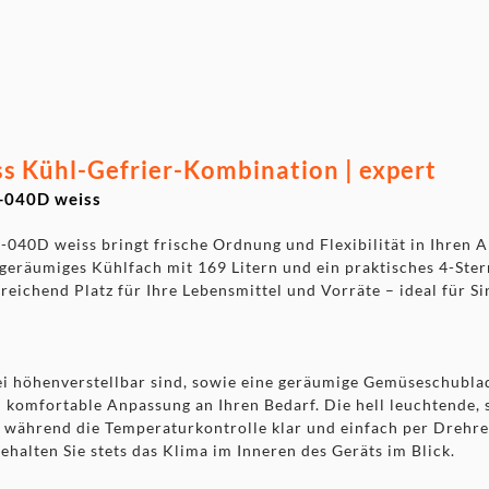
t: 39,5 kg
 Kühl-Gefrier-Kombination | expert
-040D weiss
40D weiss bringt frische Ordnung und Flexibilität in Ihren Al
n geräumiges Kühlfach mit 169 Litern und ein praktisches 4-Ste
reichend Platz für Ihre Lebensmittel und Vorräte – ideal für Si
rei höhenverstellbar sind, sowie eine geräumige Gemüseschubla
nd komfortable Anpassung an Ihren Bedarf. Die hell leuchtend
e, während die Temperaturkontrolle klar und einfach per Drehreg
behalten Sie stets das Klima im Inneren des Geräts im Blick.