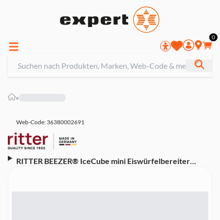
0
»
Web-Code: 36380002691
RITTER BEEZER® IceCube mini Eiswürfelbereiter
(Kompaktes Design, intuitive Touch-Bedienung, 8
Eiswürfel in 8-9 Minuten, bis zu 12 kg Eis pro Tag,
Wassertankvolumen 0,8 l, 2 Eiswürfelgrößen,
Selbstreinigungsfunktion, Kältemittel: R600a, 120 Watt)