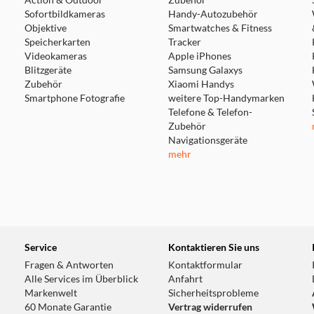
Action & Outdoor
Zubehör
Sofortbildkameras
Handy-Autozubehör
Objektive
Smartwatches & Fitness
Speicherkarten
Tracker
Videokameras
Apple iPhones
Blitzgeräte
Samsung Galaxys
Zubehör
Xiaomi Handys
Smartphone Fotografie
weitere Top-Handymarken
Telefone & Telefon-
Zubehör
Navigationsgeräte
mehr
Service
Kontaktieren Sie uns
Fragen & Antworten
Kontaktformular
Alle Services im Überblick
Anfahrt
Markenwelt
Sicherheitsprobleme
60 Monate Garantie
Vertrag widerrufen