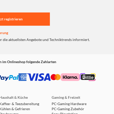
tzt registrieren
erung
er die aktuellsten Angebote und Techniktrends informiert.
n im Onlineshop folgende Zahlarten
Haushalt & Küche
Gaming & Freizeit
Kaffee- & Teezubereitung
PC-Gaming Hardware
Kühlen & Gefrieren
PC-Gaming Zubehör