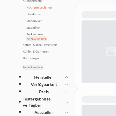
Küchengeräte
Küchenmaschinen
Handmixer
Standmixer
Stabmixer
Zerkleinerer
Zeige 6 weitere
Foodprozessoren
Kaffee- & Teezubereitung
Fleischwölfe
Kühlen & Gefrieren
Aufsätze für
Staubsauger
Küchenmaschinen
Waschen Trocknen Bügeln &
Rührschüsseln für
Zeige 9 weitere
Nähen
Küchenmaschinen
Kochen Backen & Spülen
Hersteller
Küchengeräte-Zubehör
Haushaltsgeräte
Verfügbarkeit
Wohnklima
Preis
Haustechnik
Testergebnisse
Smart Home
verfügbar
Beleuchtung
Aussteller