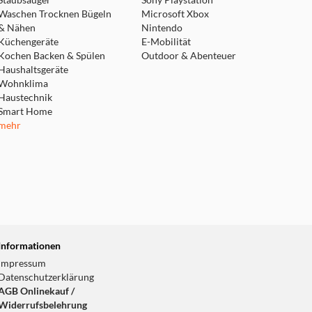
Staubsauger
Sony Playstation
Waschen Trocknen Bügeln
Microsoft Xbox
& Nähen
Nintendo
Küchengeräte
E-Mobilität
Kochen Backen & Spülen
Outdoor & Abenteuer
Haushaltsgeräte
Wohnklima
Haustechnik
Smart Home
mehr
Informationen
Impressum
Datenschutzerklärung
AGB Onlinekauf /
Widerrufsbelehrung