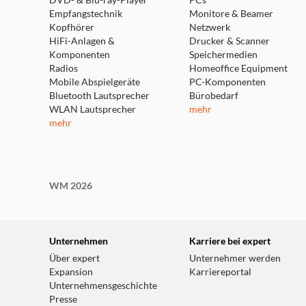
DVD- & Blu-ray-Player
PCs
Empfangstechnik
Monitore & Beamer
Kopfhörer
Netzwerk
HiFi-Anlagen &
Drucker & Scanner
Komponenten
Speichermedien
Radios
Homeoffice Equipment
Mobile Abspielgeräte
PC-Komponenten
Bluetooth Lautsprecher
Bürobedarf
WLAN Lautsprecher
mehr
mehr
WM 2026
Unternehmen
Karriere bei expert
Über expert
Unternehmer werden
Expansion
Karriereportal
Unternehmensgeschichte
Presse