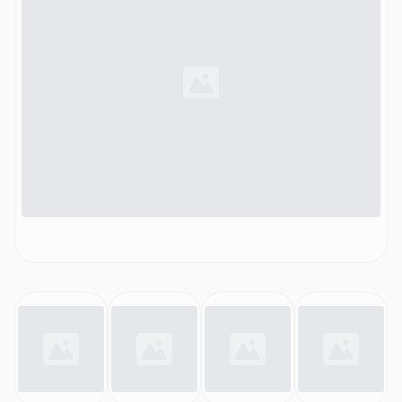
Spritzschutz 5KSMTHPS, Feather Pink)