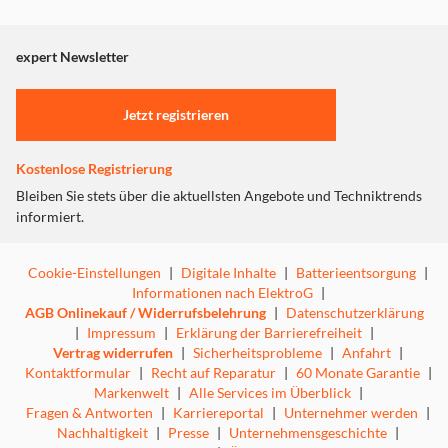
Dieser Inhalt wird aufgrund Ihrer Cookie Präferenzen nicht
angezeigt. Um diesen Inhalt anzuzeigen aktivieren Sie bitte
"Marketing".
expert Newsletter
Einstellungen anpassen
Jetzt registrieren
Kostenlose Registrierung
Bleiben Sie stets über die aktuellsten Angebote und Techniktrends
informiert.
Cookie-Einstellungen
|
Digitale Inhalte
|
Batterieentsorgung
|
Informationen nach ElektroG
|
AGB Onlinekauf / Widerrufsbelehrung
|
Datenschutzerklärung
|
Impressum
|
Erklärung der Barrierefreiheit
|
Vertrag widerrufen
|
Sicherheitsprobleme
|
Anfahrt
|
Kontaktformular
|
Recht auf Reparatur
|
60 Monate Garantie
|
Markenwelt
|
Alle Services im Überblick
|
Fragen & Antworten
|
Karriereportal
|
Unternehmer werden
|
Nachhaltigkeit
|
Presse
|
Unternehmensgeschichte
|