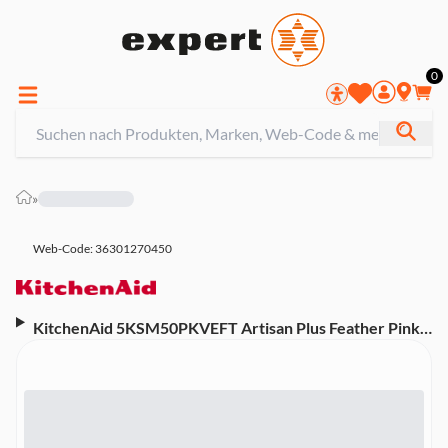
0
»
Web-Code: 36301270450
KitchenAid 5KSM50PKVEFT Artisan Plus Feather Pink
Küchenmaschine (325 Watt, 11
Geschwindigkeitsstufen, Präzisionsgeschwindigkeit, 4,7
l Edelstahlschüssel mit Griff, Flachrührer 5KSMTHFBSS,
Doppelseitiger Flexi-Rührer, Edelstahl-Knethaken
5KSMTHDHSS, Schneebesen 5KSMTHWWSS,