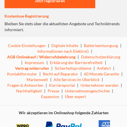
Jetzt registrieren
Kostenlose Registrierung
Bleiben Sie stets über die aktuellsten Angebote und Techniktrends
informiert.
Cookie-Einstellungen
|
Digitale Inhalte
|
Batterieentsorgung
|
Informationen nach ElektroG
|
AGB Onlinekauf / Widerrufsbelehrung
|
Datenschutzerklärung
|
Impressum
|
Erklärung der Barrierefreiheit
|
Vertrag widerrufen
|
Sicherheitsprobleme
|
Anfahrt
|
Kontaktformular
|
Recht auf Reparatur
|
60 Monate Garantie
|
Markenwelt
|
Alle Services im Überblick
|
Fragen & Antworten
|
Karriereportal
|
Unternehmer werden
|
Nachhaltigkeit
|
Presse
|
Unternehmensgeschichte
|
Expansion
|
Über expert
Wir akzeptieren im Onlineshop folgende Zahlarten