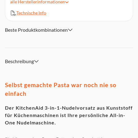
alle
Herstellerinformationen
Walze mit 8 Einstellungsstufen für die Dicke und Schneider
(für Fettuccine und Spaghetti)
Technische Info
Aus langlebigem Kunststoff
Das kompakte Design lässt sich ordentlich in der
Beste Produktkombinationen
zugehörigen Aufbewahrungsbox verstauen
Beschreibung
Selbst gemachte Pasta war noch nie so
einfach
Der KitchenAid 3-in-1-Nudelvorsatz aus Kunststoff
für Küchenmaschinen ist Ihre persönliche All-in-
One Nudelmaschine.