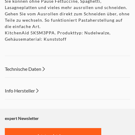
Sie können ohne Pause Fettuccine, Spaghetti,
Lasagneplatten und vieles mehr ausrollen und schneiden.
Gehen Sie vom Ausrollen direkt zum Schneiden über, ohne
Teile zu wechseln. So funktioniert Pastaherstellung auf
die einfache Art.
KitchenAid 5KSM3PPA. Produkttyp: Nudelwalze,
Gehäusematerial: Kunststoff
Technische Daten
Info Hersteller
Dieser Inhalt wird aufgrund Ihrer Cookie Präferenzen nicht
angezeigt. Um diesen Inhalt anzuzeigen aktivieren Sie bitte
"Marketing".
expert Newsletter
Einstellungen anpassen