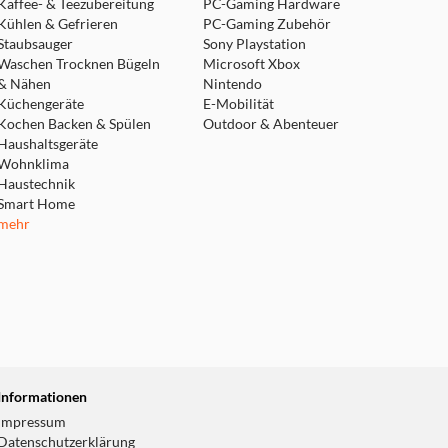
Kaffee- & Teezubereitung
PC-Gaming Hardware
Kühlen & Gefrieren
PC-Gaming Zubehör
Staubsauger
Sony Playstation
Waschen Trocknen Bügeln
Microsoft Xbox
& Nähen
Nintendo
Küchengeräte
E-Mobilität
Kochen Backen & Spülen
Outdoor & Abenteuer
Haushaltsgeräte
Wohnklima
Haustechnik
Smart Home
mehr
Informationen
Impressum
Datenschutzerklärung