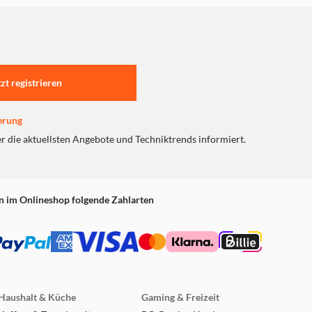
tzt registrieren
erung
er die aktuellsten Angebote und Techniktrends informiert.
n im Onlineshop folgende Zahlarten
Haushalt & Küche
Gaming & Freizeit