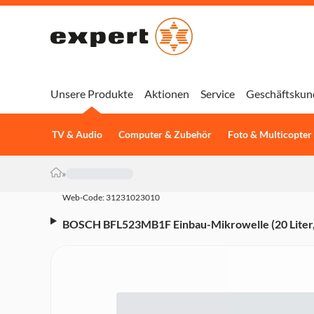
Unsere Produkte
Aktionen
Service
Geschäftskun
TV & Audio
Computer & Zubehör
Foto & Multicopter
»
Web-Code: 31231023010
BOSCH BFL523MB1F Einbau-Mikrowelle (20 Liter,
Mikrowellenleistung, 5 Leistungsstufen, 7 Automa
Garraum, LED-Display, Drehteller 25,5 cm, LED-I