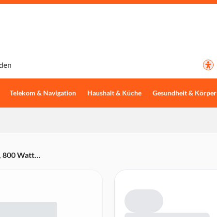
den
Telekom & Navigation
Haushalt & Küche
Gesundheit & Körper
 800 Watt
tikprogramme, Edelstahl-
nnenbeleuchtung, Schwarz)