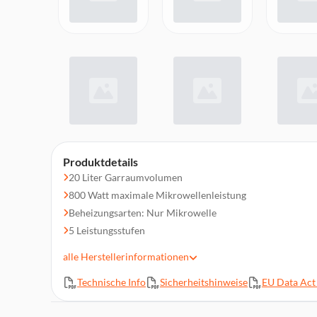
Produktdetails
20 Liter Garraumvolumen
800 Watt maximale Mikrowellenleistung
Beheizungsarten: Nur Mikrowelle
5 Leistungsstufen
25,5 cm Drehteller
alle
Herstellerinformationen
Touch-Steuerung, rote LED-Display-Steuerung: Einfach 
Zeitfunktionen
Technische Info
Sicherheitshinweise
EU Data Act 
AutoPilot 7: jedes Gericht gelingt perfekt durch 7 vore
Versenkknebel: Für eine leicht zu reinigende Front und e