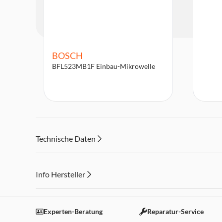
BOSCH
BFL523MB1F Einbau-Mikrowelle
Technische Daten
Info Hersteller
Dieser Inhalt wird aufgrund Ihrer Cookie Präferenzen
Einstellungen anpassen
Experten-Beratung
Reparatur-Service