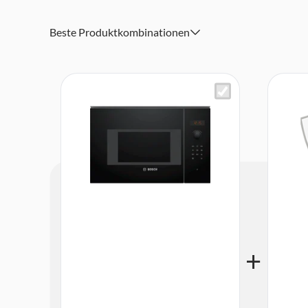
Edelstahl Innenraum: leicht zu reinigender Innenraum d
keinerlei scharfen Kanten
Beste Produktkombinationen
Abmessungen (H x B x T): 382 x 594 x 317 mm