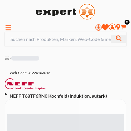
0
»
Web-Code: 31226103018
NEFF T68TF6RN0 Kochfeld (Induktion, autark)