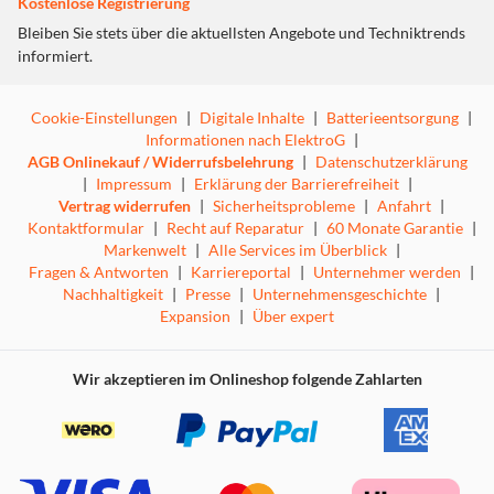
Kostenlose Registrierung
Bleiben Sie stets über die aktuellsten Angebote und Techniktrends
informiert.
Cookie-Einstellungen
|
Digitale Inhalte
|
Batterieentsorgung
|
Informationen nach ElektroG
|
AGB Onlinekauf / Widerrufsbelehrung
|
Datenschutzerklärung
|
Impressum
|
Erklärung der Barrierefreiheit
|
Vertrag widerrufen
|
Sicherheitsprobleme
|
Anfahrt
|
Kontaktformular
|
Recht auf Reparatur
|
60 Monate Garantie
|
Markenwelt
|
Alle Services im Überblick
|
Fragen & Antworten
|
Karriereportal
|
Unternehmer werden
|
Nachhaltigkeit
|
Presse
|
Unternehmensgeschichte
|
Expansion
|
Über expert
Wir akzeptieren im Onlineshop folgende Zahlarten