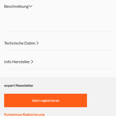
Beschreibung
Technische Daten
Info Hersteller
Dieser Inhalt wird aufgrund Ihrer Cookie Präferenzen nicht
angezeigt. Um diesen Inhalt anzuzeigen aktivieren Sie bitte
"Marketing".
expert Newsletter
Einstellungen anpassen
Jetzt registrieren
Kostenlose Registrierung