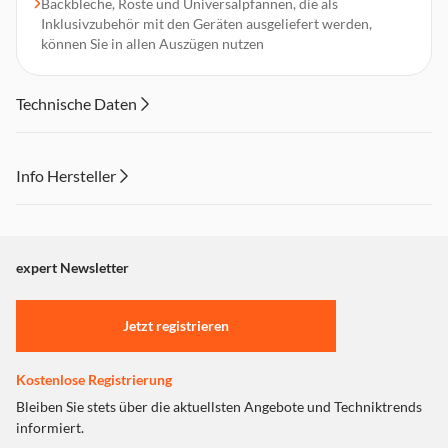
Backbleche, Roste und Universalpfannen, die als
Inklusivzubehör mit den Geräten ausgeliefert werden,
können Sie in allen Auszügen nutzen
Technische Daten
Info Hersteller
Dieser Inhalt wird aufgrund Ihrer Cookie Präferenzen nicht
angezeigt. Um diesen Inhalt anzuzeigen aktivieren Sie bitte
"Marketing".
expert Newsletter
Einstellungen anpassen
Jetzt registrieren
Kostenlose Registrierung
Bleiben Sie stets über die aktuellsten Angebote und Techniktrends
informiert.