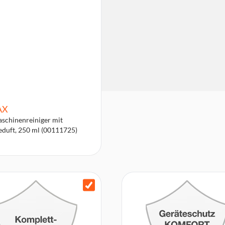
AX
schinenreiniger mit
eduft, 250 ml (00111725)