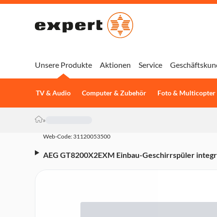
Unsere Produkte
Aktionen
Service
Geschäftskun
TV & Audio
Computer & Zubehör
Foto & Multicopter
»
Web-Code: 31120053500
AEG GT8200X2EXM Einbau-Geschirrspüler integrier
Besteckschublade, 14 Maßgedecke, 42 dB, Aqua 