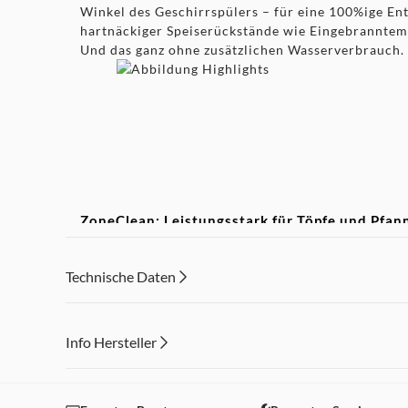
Winkel des Geschirrspülers – für eine 100%ige En
hartnäckiger Speiserückstände wie Eingebranntem 
Und das ganz ohne zusätzlichen Wasserverbrauch.
ZoneClean: Leistungsstark für Töpfe und Pfann
Gläsern
Technische Daten
Aktiviere ZoneClean, um den Wasserdruck des Sp
Unterkorb für Töpfe und Pfannen zu maximieren un
im Oberkorb sanft zu reinigen. So entstehen zwei 
Reinigungszonen, ohne zusätzlichen Wasser- oder
Info Hersteller
Dieser Inhalt wird aufgrund Ihrer Cookie Präferenzen