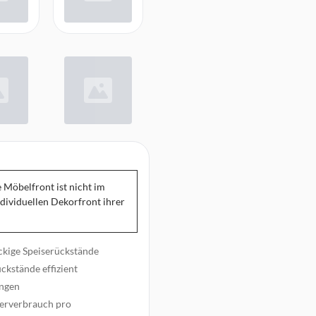
e Möbelfront ist nicht im
ndividuellen Dekorfront ihrer
äckige Speiserückstände
ckstände effizient
ungen
serverbrauch pro