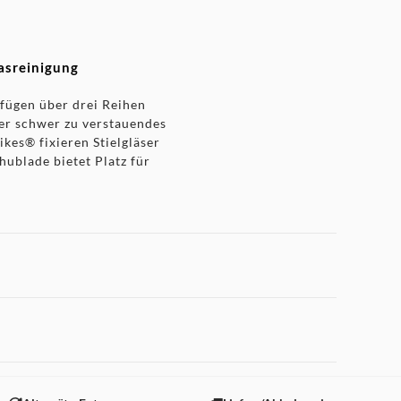
lasreinigung
rfügen über drei Reihen
der schwer zu verstauendes
ikes® fixieren Stielgläser
hublade bietet Platz für
ient und leistungsstark
 "Marketing".