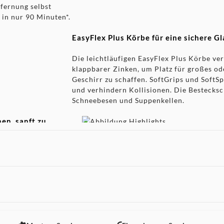
tfernung selbst
in nur 90 Minuten*.
EasyFlex Plus Körbe für eine sichere G
Die leichtläufigen EasyFlex Plus Körbe ve
klappbarer Zinken, um Platz für großes o
Geschirr zu schaffen. SoftGrips und SoftSp
und verhindern Kollisionen. Die Bestecksc
Schneebesen und Suppenkellen.
en, sanft zu
rüharms im
d zeitgleich Gläser
separate
 Energieverbrauch.
Spart Wasser bei jedem Spülgang. Effiz
 nicht angezeigt. Um diesen Inhalt anzuzeigen aktivieren Sie bitte