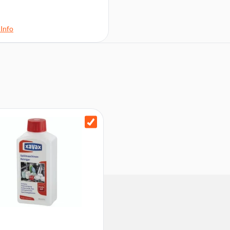
Info
°C, Eco 50°C, ExtraSilent,
 38 kg