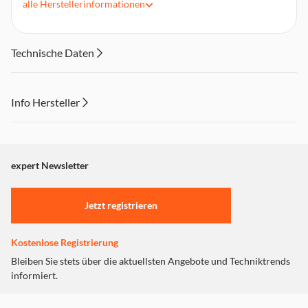
alle
Herstellerinformationen
5 mal pro Jahr verwenden
Technische Daten
Info Hersteller
Dieser Inhalt wird aufgrund Ihrer Cookie Präferenzen nicht
angezeigt. Um diesen Inhalt anzuzeigen aktivieren Sie bitte
"Marketing".
expert Newsletter
Einstellungen anpassen
Jetzt registrieren
Kostenlose Registrierung
Bleiben Sie stets über die aktuellsten Angebote und Techniktrends
informiert.