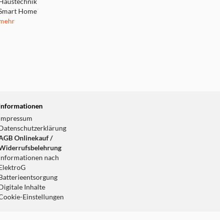
Haustechnik
Smart Home
mehr
Informationen
Impressum
Datenschutzerklärung
AGB Onlinekauf /
Widerrufsbelehrung
Informationen nach
ElektroG
Batterieentsorgung
Digitale Inhalte
Cookie-Einstellungen