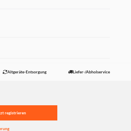
 "Marketing".
Altgeräte-Entsorgung
Liefer-/Abholservice
tzt registrieren
erung