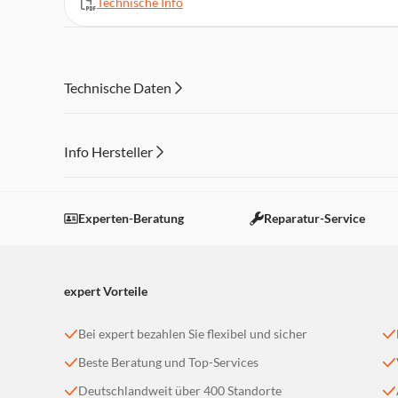
Technische Info
Technische Daten
Info Hersteller
Dieser Inhalt wird aufgrund Ihrer Cookie Präferenzen
Einstellungen anpassen
Experten-Beratung
Reparatur-Service
expert Vorteile
Bei expert bezahlen Sie flexibel und sicher
Beste Beratung und Top-Services
Deutschlandweit über 400 Standorte