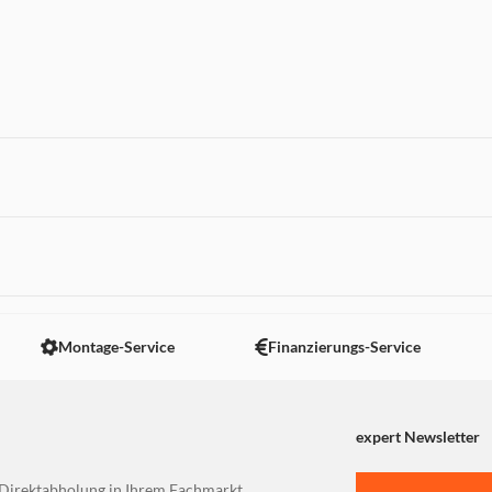
 nicht angezeigt. Um diesen Inhalt anzuzeigen aktivieren Sie bitte
Montage-Service
Finanzierungs-Service
expert Newsletter
Direktabholung in Ihrem Fachmarkt