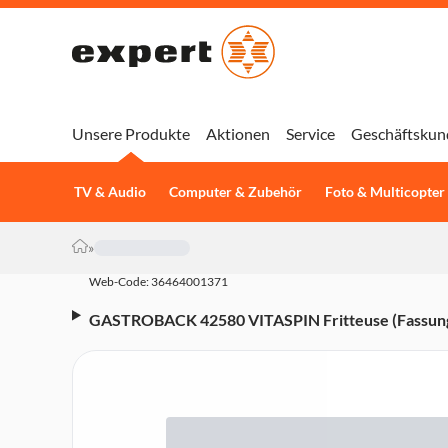
Unsere Produkte
Aktionen
Service
Geschäftskun
TV & Audio
Computer & Zubehör
Foto & Multicopter
»
Web-Code: 36464001371
GASTROBACK 42580 VITASPIN Fritteuse (Fassungs
Füllmenge 2,5 l, Spinning mit 2 Geschwindigkeitsst