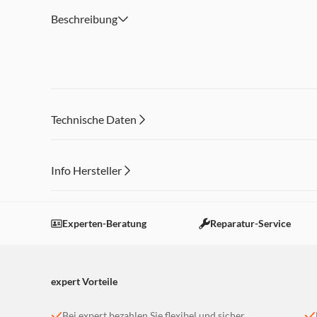
Beschreibung
Technische Daten
Info Hersteller
Dieser Inhalt wird aufgrund Ihrer Cookie Präferenzen
Einstellungen anpassen
Experten-Beratung
Reparatur-Service
expert Vorteile
Bei expert bezahlen Sie flexibel und sicher