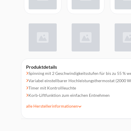
Produktdetails
Spinning mit 2 Geschwindigkeitsstufen für bis zu 55 % w
Variabel einstellbarer Hochleistungsthermostat (2000 W
Timer mit Kontrollleuchte
Korb-Liftfunktion zum einfachen Entnehmen
Abnehmbarer Öltank aus Edelstahl, Kapazität: 2,5 l
alle
Herstellerinformationen
Tauchheizkörper
Sicherheitsabschaltung
Deckel mit Sichtfenster