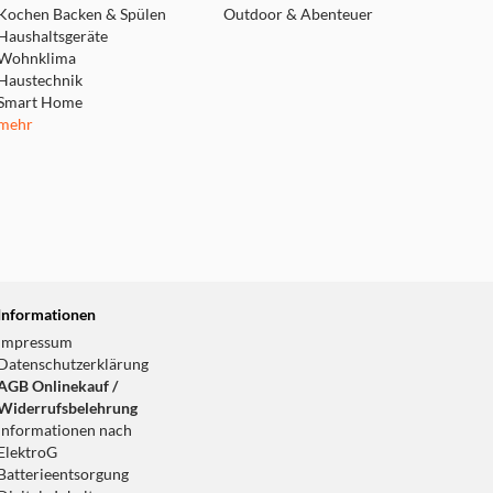
Kochen Backen & Spülen
Outdoor & Abenteuer
Haushaltsgeräte
Wohnklima
Haustechnik
Smart Home
mehr
Informationen
Impressum
Datenschutzerklärung
AGB Onlinekauf /
Widerrufsbelehrung
Informationen nach
ElektroG
Batterieentsorgung