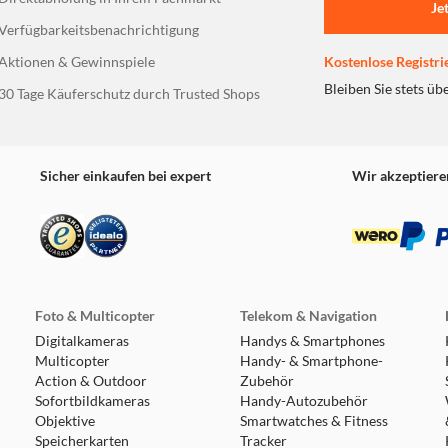
Je
Verfügbarkeitsbenachrichtigung
Aktionen & Gewinnspiele
Kostenlose Registri
Bleiben Sie stets üb
30 Tage Käuferschutz durch Trusted Shops
Sicher einkaufen bei expert
Wir akzeptiere
Foto & Multicopter
Telekom & Navigation
Digitalkameras
Handys & Smartphones
Multicopter
Handy- & Smartphone-
Action & Outdoor
Zubehör
Sofortbildkameras
Handy-Autozubehör
Objektive
Smartwatches & Fitness
Speicherkarten
Tracker