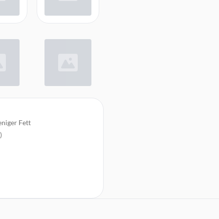
eniger Fett
)