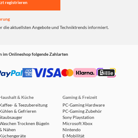
tzt registrieren
erung
er die aktuellsten Angebote und Techniktrends informiert.
n im Onlineshop folgende Zahlarten
Haushalt & Küche
Gaming & Freizeit
Kaffee- & Teezubereitung
PC-Gaming Hardware
Kühlen & Gefrieren
PC-Gaming Zubehör
Staubsauger
Sony Playstation
Waschen Trocknen Bügeln
Microsoft Xbox
& Nähen
Nintendo
Küchengeräte
E-Mobilität