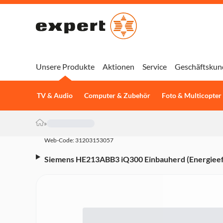
Unsere Produkte
Aktionen
Service
Geschäftskun
TV & Audio
Computer & Zubehör
Foto & Multicopter
»
Web-Code: 31203153057
Siemens HE213ABB3 iQ300 Einbauherd (Energieeffi
3D Heißluft, Vollglas-Innentür, LED-Display, Elek
black inox)