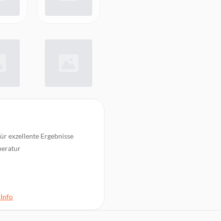
für exzellente Ergebnisse
peratur
ntür
Info
ebläse, Kindersicherung