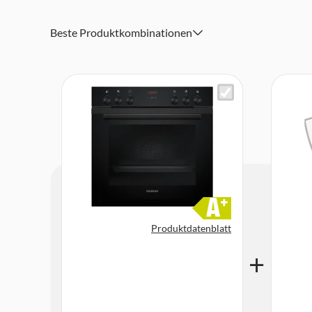
1 Kombirost, 1 Universalpfanne
Abmessungen (HxBxT): 59,5 x 59,4 x 54,8 cm
Beste Produktkombinationen
A
+
Produktdatenblatt