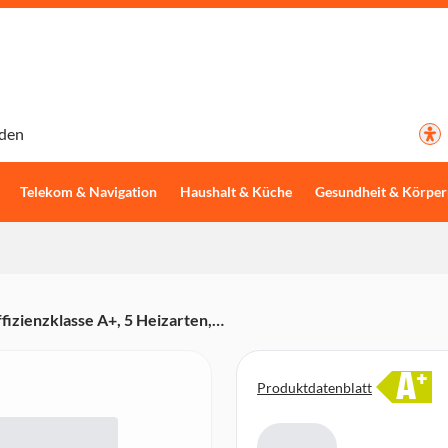
den
Telekom & Navigation
Haushalt & Küche
Gesundheit & Körper
zienzklasse A+, 5 Heizarten,
tronikuhr, Versenkknebel, Deep
A
+
Produktdatenblatt