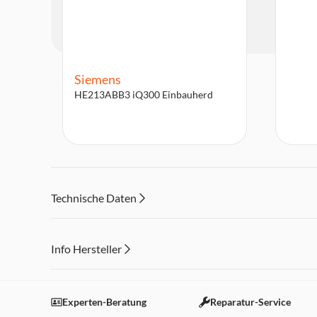
Siemens
HE213ABB3 iQ300 Einbauherd
Technische Daten
Info Hersteller
Dieser Inhalt wird aufgrund Ihrer Cookie Präferenzen
Einstellungen anpassen
Experten-Beratung
Reparatur-Service