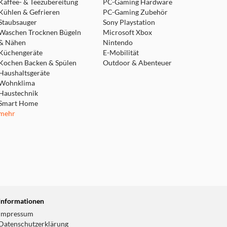
Kaffee- & Teezubereitung
PC-Gaming Hardware
Kühlen & Gefrieren
PC-Gaming Zubehör
Staubsauger
Sony Playstation
Waschen Trocknen Bügeln
Microsoft Xbox
& Nähen
Nintendo
Küchengeräte
E-Mobilität
Kochen Backen & Spülen
Outdoor & Abenteuer
Haushaltsgeräte
Wohnklima
Haustechnik
Smart Home
mehr
Informationen
Impressum
Datenschutzerklärung