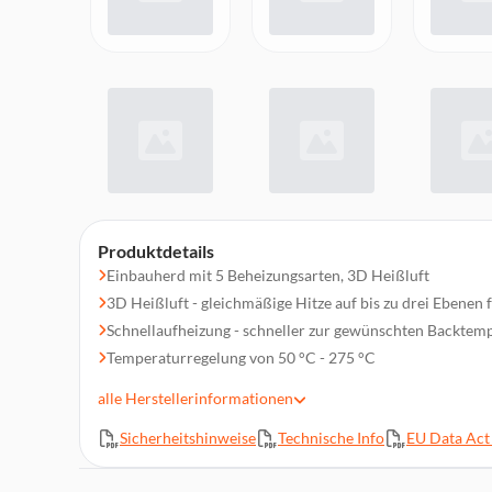
Produktdetails
Einbauherd mit 5 Beheizungsarten, 3D Heißluft
3D Heißluft - gleichmäßige Hitze auf bis zu drei Ebenen 
Schnellaufheizung - schneller zur gewünschten Backtem
Temperaturregelung von 50 °C - 275 °C
LED-Display rot, versenkbare Drehwähler, Vollglas-Inne
alle
Herstellerinformationen
Vollglas-Innentür
Sicherheitshinweise
Technische Info
EU Data Act 
5 Einschubebenen
Optische Aufheizkontrolle, Autostart, Metallgriff, Kühlg