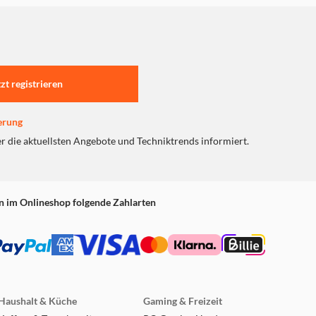
tzt registrieren
erung
er die aktuellsten Angebote und Techniktrends informiert.
n im Onlineshop folgende Zahlarten
Haushalt & Küche
Gaming & Freizeit