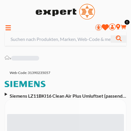
0
»
Web-Code: 31390235057
Siemens LZ11BKI16 Clean Air Plus Umluftset (passend
für Schrägessen, für Umluftbetrieb, Lebensdauer 12-18
Monate, inkl. 3 Clean Air Plus Geruchsfiltern, Deflektor,
flexiblem Schlauch, 2 Schlauchschellen und
Befestigungsmaterial)