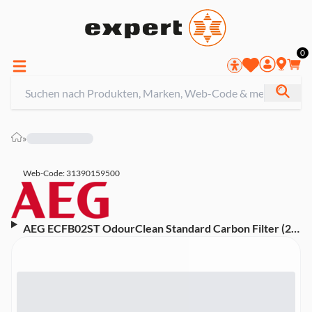
0
»
Web-Code: 31390159500
AEG ECFB02ST OdourClean Standard Carbon Filter (2
Stück, Kohleaktivfilter, effiziente Geruchsfiltration, 4-6
Monate haltbar)