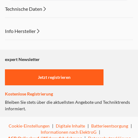
Technische Daten
Info Hersteller
Dieser Inhalt wird aufgrund Ihrer Cookie Präferenzen nicht
angezeigt. Um diesen Inhalt anzuzeigen aktivieren Sie bitte
"Marketing".
expert Newsletter
Einstellungen anpassen
Jetzt registrieren
Kostenlose Registrierung
Bleiben Sie stets über die aktuellsten Angebote und Techniktrends
informiert.
Cookie-Einstellungen
|
Digitale Inhalte
|
Batterieentsorgung
|
Informationen nach ElektroG
|