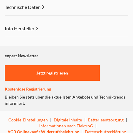
Technische Daten
Info Hersteller
Dieser Inhalt wird aufgrund Ihrer Cookie Präferenzen nicht
angezeigt. Um diesen Inhalt anzuzeigen aktivieren Sie bitte
"Marketing".
expert Newsletter
Einstellungen anpassen
Jetzt registrieren
Kostenlose Registrierung
Bleiben Sie stets über die aktuellsten Angebote und Techniktrends
informiert.
Cookie-Einstellungen
|
Digitale Inhalte
|
Batterieentsorgung
|
Informationen nach ElektroG
|
AGB Onlinekauf / Widerrufsbelehrung
|
Datenschutzerklärung