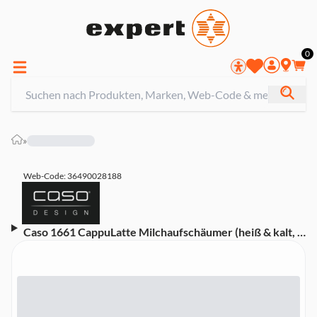
0
»
Web-Code: 36490028188
Caso 1661 CappuLatte Milchaufschäumer (heiß & kalt, 5
Funktionen, LED-Anzeige, 600 W,
spülmaschinengeeignet)