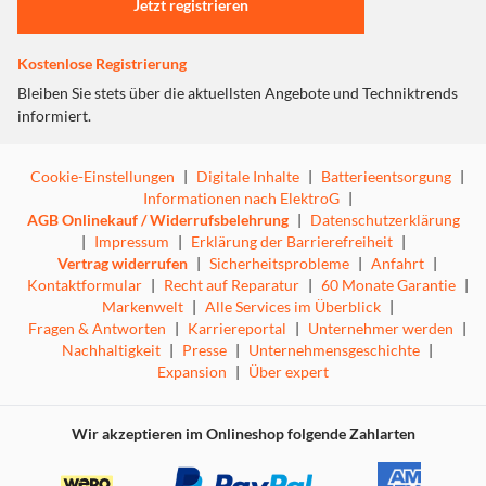
zaubert in kürzester Zeit fluffigen, aromatischen Schaum.
Jetzt registrieren
Dank seiner Vielseitigkeit ist er sowohl für Kuhmilch als
auch für pflanzliche Alternativen wie Hafer-, Mandel-
Kostenlose Registrierung
oder Sojadrinks geeignet. Das hochwertige Glasdesign
unterstreicht nicht nur seine Eleganz, sondern sorgt auch
Bleiben Sie stets über die aktuellsten Angebote und Techniktrends
für ein modernes, stilvolles Erscheinungsbild.
informiert.
Ein elektrischer Milchaufschäumer für vielseitigen
Genuss
Cookie-Einstellungen
|
Digitale Inhalte
|
Batterieentsorgung
|
Dieser Milchaufschäumer ist ein Allrounder für warme
Informationen nach ElektroG
|
und kalte Milchgetränke. Mit fünf verschiedenen
AGB Onlinekauf / Widerrufsbelehrung
|
Datenschutzerklärung
Funktionen lassen sich heißer Milchschaum, warmer
|
Impressum
|
Erklärung der Barrierefreiheit
|
Kakao oder kalte Spezialitäten wie Frappés im
Vertrag widerrufen
|
Sicherheitsprobleme
|
Anfahrt
|
Handumdrehen zubereiten. Besonders praktisch: Die
Kontaktformular
|
Recht auf Reparatur
|
60 Monate Garantie
|
abnehmbare Glaskanne ermöglicht einen präzisen
Markenwelt
|
Alle Services im Überblick
|
Milchausguss, wie man ihn aus professionellen Cafés
Fragen & Antworten
|
Karriereportal
|
Unternehmer werden
|
kennt. Perfekt für Momente, in denen Sie Gäste
Nachhaltigkeit
|
Presse
|
Unternehmensgeschichte
|
beeindrucken oder sich selbst verwöhnen möchten.
Expansion
|
Über expert
Wir akzeptieren im Onlineshop folgende Zahlarten